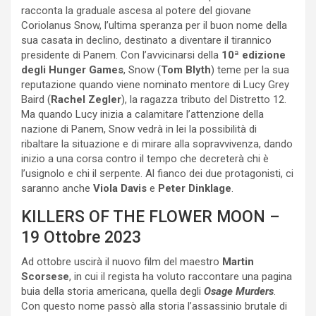
racconta la graduale ascesa al potere del giovane
Coriolanus Snow, l’ultima speranza per il buon nome della
sua casata in declino, destinato a diventare il tirannico
presidente di Panem. Con l’avvicinarsi della
10ª edizione
degli Hunger Games
, Snow (
Tom Blyth
) teme per la sua
reputazione quando viene nominato mentore di Lucy Grey
Baird (
Rachel Zegler
), la ragazza tributo del Distretto 12.
Ma quando Lucy inizia a calamitare l’attenzione della
nazione di Panem, Snow vedrà in lei la possibilità di
ribaltare la situazione e di mirare alla sopravvivenza, dando
inizio a una corsa contro il tempo che decreterà chi è
l’usignolo e chi il serpente. Al fianco dei due protagonisti, ci
saranno anche
Viola Davis
e
Peter Dinklage
.
KILLERS OF THE FLOWER MOON –
19 Ottobre 2023
Ad ottobre uscirà il nuovo film del maestro
Martin
Scorsese
, in cui il regista ha voluto raccontare una pagina
buia della storia americana, quella degli
Osage Murders
.
Con questo nome passò alla storia l’assassinio brutale di