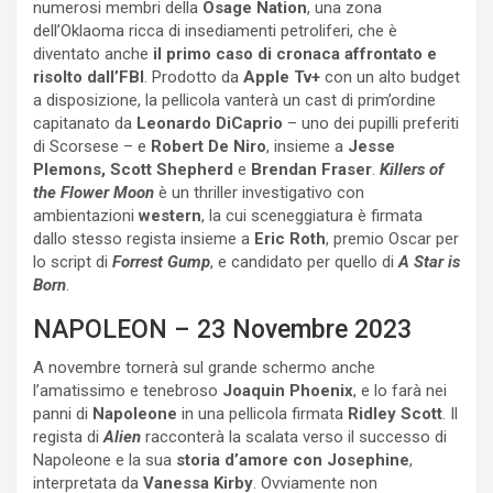
numerosi membri della
Osage Nation
, una zona
dell’Oklaoma ricca di insediamenti petroliferi, che è
diventato anche
il primo caso di cronaca affrontato e
risolto dall’FBI
. Prodotto da
Apple Tv+
con un alto budget
a disposizione, la pellicola vanterà un cast di prim’ordine
capitanato da
Leonardo DiCaprio
– uno dei pupilli preferiti
di Scorsese – e
Robert De Niro
, insieme a
Jesse
Plemons, Scott Shepherd
e
Brendan Fraser
.
Killers of
the Flower Moon
è un thriller investigativo con
ambientazioni
western
, la cui sceneggiatura è firmata
dallo stesso regista insieme a
Eric Roth
, premio Oscar per
lo script di
Forrest Gump
, e candidato per quello di
A Star is
Born
.
NAPOLEON – 23 Novembre 2023
A novembre tornerà sul grande schermo anche
l’amatissimo e tenebroso
Joaquin Phoenix
, e lo farà nei
panni di
Napoleone
in una pellicola firmata
Ridley Scott
. Il
regista di
Alien
racconterà la scalata verso il successo di
Napoleone e la sua
storia d’amore con Josephine
,
interpretata da
Vanessa Kirby
. Ovviamente non