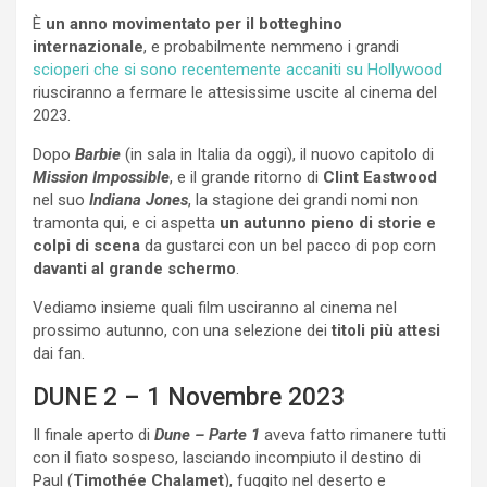
È
un anno movimentato per il
botteghino
internazionale
, e probabilmente nemmeno i grandi
scioperi che si sono recentemente accaniti su Hollywood
riusciranno a fermare le attesissime uscite al cinema del
2023.
Dopo
Barbie
(in sala in Italia da oggi), il nuovo capitolo di
Mission Impossible
, e il grande ritorno di
Clint Eastwood
nel suo
Indiana Jones
, la stagione dei grandi nomi non
tramonta qui, e ci aspetta
un autunno pieno di storie e
colpi di scena
da gustarci con un bel pacco di pop corn
davanti al grande schermo
.
Vediamo insieme quali film usciranno al cinema nel
prossimo autunno, con una selezione dei
titoli più attesi
dai fan.
DUNE 2 – 1 Novembre 2023
Il finale aperto di
Dune – Parte 1
aveva fatto rimanere tutti
con il fiato sospeso, lasciando incompiuto il destino di
Paul (
Timothée Chalamet
), fuggito nel deserto e