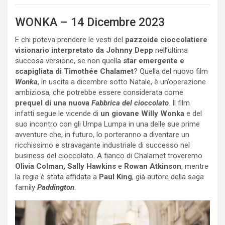
WONKA – 14 Dicembre 2023
E chi poteva prendere le vesti del
pazzoide cioccolatiere
visionario interpretato da Johnny Depp
nell’ultima
succosa versione, se non quella
star emergente e
scapigliata di Timothée Chalamet
? Quella del nuovo film
Wonka
, in uscita a dicembre sotto Natale, è un’operazione
ambiziosa, che potrebbe essere considerata come
prequel di una nuova
Fabbrica del cioccolato
. Il film
infatti segue le vicende di
un giovane Willy Wonka
e del
suo incontro con gli Umpa Lumpa in una delle sue prime
avventure che, in futuro, lo porteranno a diventare un
ricchissimo e stravagante industriale di successo nel
business del cioccolato. A fianco di Chalamet troveremo
Olivia Colman, Sally Hawkins
e
Rowan Atkinson
, mentre
la regia è stata affidata a
Paul King
, già autore della saga
family
Paddington
.