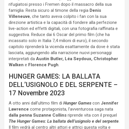
rifugiatosi presso i Fremen dopo il massacro della sua
famiglia. Resta sicuro al timone della regia
Denis
Villeneuve
, che tanto aveva colpito i fan con la sua
direzione artistica e la capacità di fondere alla perfezione
live-action ed effetti digitali, con una fotografia raffinata e
suggestiva. Reduce dai 6 Oscar del primo film (che ha
incassato solo in Italia 7,4 milioni di euro), il secondo
capitolo riprenderà la vicenda esattamente da dove è stata
lasciata, aggiungendo alla narrazione nuovi personaggi
interpretati da
Austin Butler, Léa Seydoux, Christopher
Walken
e
Florence Pugh
.
HUNGER GAMES: LA BALLATA
DELL’USIGNOLO E DEL SERPENTE –
17 Novembre 2023
A otto anni dall’ultimo film di
Hunger Games
con
Jennifer
Lawrence
come protagonista, l’avventurosa saga nata
dalla penna Suzanne Collins
riprende vita con il prequel
The Hunger Games: La ballata dell’usignolo e del serpente
.
Il film vedrà al centro altri attori e attrici questa volta e