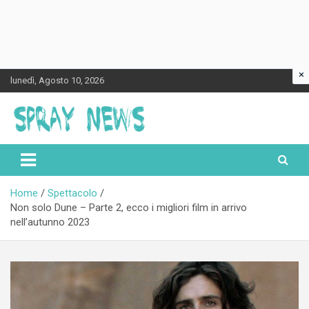
×
Skip
lunedì, Agosto 10, 2026
to
content
Spraynews.it
Home
Spettacolo
Non solo Dune – Parte 2, ecco i migliori film in arrivo
nell’autunno 2023