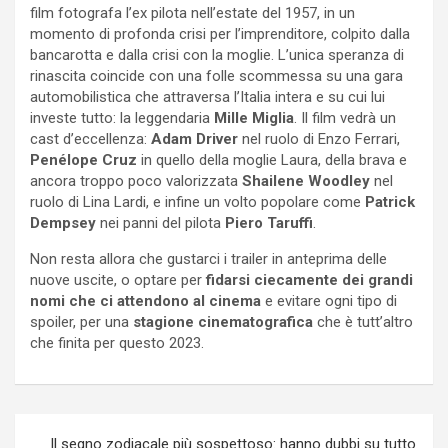
film fotografa l’ex pilota nell’estate del 1957, in un
momento di profonda crisi per l’imprenditore, colpito dalla
bancarotta e dalla crisi con la moglie. L’unica speranza di
rinascita coincide con una folle scommessa su una gara
automobilistica che attraversa l’Italia intera e su cui lui
investe tutto: la leggendaria
Mille Miglia
. Il film vedrà un
cast d’eccellenza:
Adam Driver
nel ruolo di Enzo Ferrari,
Penélope Cruz
in quello della moglie Laura, della brava e
ancora troppo poco valorizzata
Shailene Woodley
nel
ruolo di Lina Lardi, e infine un volto popolare come
Patrick
Dempsey
nei panni del pilota
Piero Taruffi
.
Non resta allora che gustarci i trailer in anteprima delle
nuove uscite, o optare per
fidarsi ciecamente dei grandi
nomi che ci attendono al cinema
e evitare ogni tipo di
spoiler, per una
stagione cinematografica
che è tutt’altro
che finita per questo 2023.
Navigazione
Il segno zodiacale più sospettoso: hanno dubbi su tutto