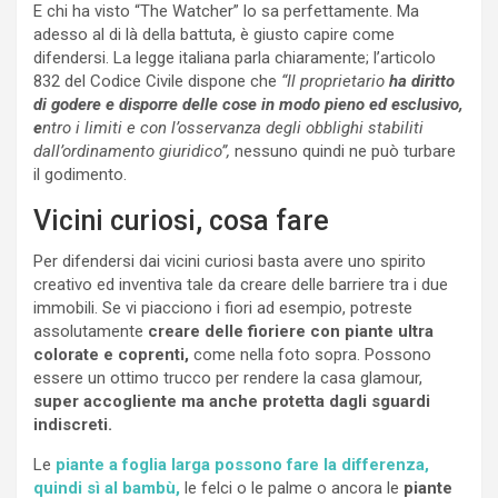
E chi ha visto “The Watcher” lo sa perfettamente. Ma
adesso al di là della battuta, è giusto capire come
difendersi. La legge italiana parla chiaramente; l’articolo
832 del Codice Civile dispone che
“Il proprietario
ha diritto
di godere e disporre delle cose in modo pieno ed esclusivo,
e
ntro i limiti e con l’osservanza degli obblighi stabiliti
dall’ordinamento giuridico”,
nessuno quindi ne può turbare
il godimento.
Vicini curiosi, cosa fare
Per difendersi dai vicini curiosi basta avere uno spirito
creativo ed inventiva tale da creare delle barriere tra i due
immobili. Se vi piacciono i fiori ad esempio, potreste
assolutamente
creare delle fioriere con piante ultra
colorate e coprenti,
come nella foto sopra. Possono
essere un ottimo trucco per rendere la casa glamour,
super accogliente ma anche protetta dagli sguardi
indiscreti.
Le
piante a foglia larga possono fare la differenza,
quindi sì al bambù,
le felci o le palme o ancora le
piante