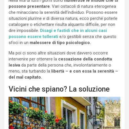
Nella vita di tutti i giorni sono
numerose le insidie che si
possono presentare
. Vari ostacoli di natura eterogenea
che minacciano la serenità dell’individuo. Possono essere
situazioni plurime e di diversa natura, ecco perché poterle
catalogare o etichettare risulta alquanto difficile, per non
dire impossibile.
Disagi e fastidi che in alcuni casi
possono essere tollerati
e/o gestibili senza che questo
sfoci in un
malessere di tipo psicologico.
Ma poi ci sono altre situazioni dove davvero occorre
intervenire per ottenere la
cessazione della condotta
lesiva
da parte della persona che, involontariamente o
meno, sta turbando la
libertà – e con essa la serenità –
del mal capitato.
Vicini che spiano? La soluzione