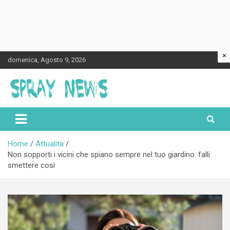
×
Skip
domenica, Agosto 9, 2026
to
content
Spraynews.it
Home
Attualità
Non sopporti i vicini che spiano sempre nel tuo giardino: falli
smettere così