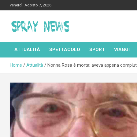
Skip
venerdì, Agosto 7, 2026
to
content
Spraynews.it
ATTUALITÀ
SPETTACOLO
SPORT
VIAGGI
Home
Attualità
Nonna Rosa è morta: aveva appena compiut