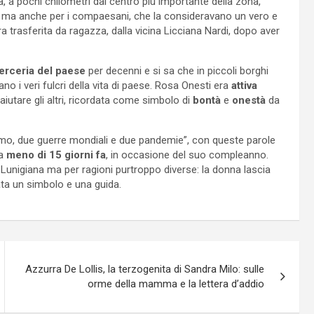
na, a pochi chilometri dal centro più importante della zona,
ti, ma anche per i compaesani, che la consideravano un vero e
era trasferita da ragazza, dalla vicina Licciana Nardi, dopo aver
erceria del paese
per decenni e si sa che in piccoli borghi
o i veri fulcri della vita di paese. Rosa Onesti era
attiva
iutare gli altri, ricordata come simbolo di
bontà
e
onestà
da
o, due guerre mondiali e due pandemie”, con queste parole
a
meno di 15 giorni fa
, in occasione del suo compleanno.
 Lunigiana ma per ragioni purtroppo diverse: la donna lascia
ata un simbolo e una guida.
Azzurra De Lollis, la terzogenita di Sandra Milo: sulle
orme della mamma e la lettera d’addio