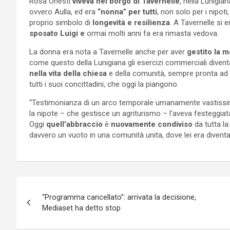
Rosa Onesti
viveva nel borgo di Tavernelle
, nella Lunigia
ovvero Aulla, ed era
“nonna” per tutti
, non solo per i nipo
proprio simbolo di
longevità e resilienza
. A Tavernelle si 
sposato Luigi e
ormai molti anni fa era rimasta vedova.
La donna era nota a Tavernelle anche per aver
gestito la m
come questo della Lunigiana gli esercizi commerciali diventan
nella vita della chiesa
e della comunità, sempre pronta ad a
tutti i suoi concittadini, che oggi la piangono.
“Testimonianza di un arco temporale umanamente vastissim
la nipote – che gestisce un agriturismo – l’aveva festeggiat
Oggi
quell’abbraccio
è
nuovamente condiviso
da tutta la
davvero un vuoto in una comunità unita, dove lei era divent
Navigazione
“Programma cancellato”: arrivata la decisione,
articoli
Mediaset ha detto stop