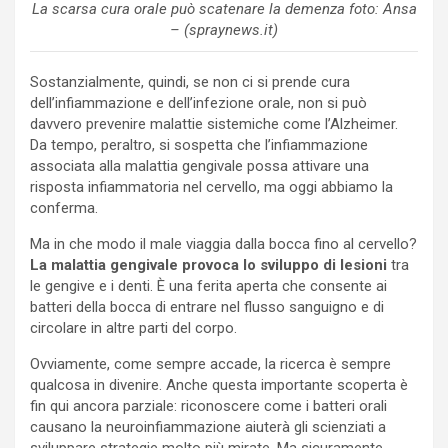
La scarsa cura orale può scatenare la demenza foto: Ansa
– (spraynews.it)
Sostanzialmente, quindi, se non ci si prende cura
dell’infiammazione e dell’infezione orale, non si può
davvero prevenire malattie sistemiche come l’Alzheimer.
Da tempo, peraltro, si sospetta che l’infiammazione
associata alla malattia gengivale possa attivare una
risposta infiammatoria nel cervello, ma oggi abbiamo la
conferma.
Ma in che modo il male viaggia dalla bocca fino al cervello?
La malattia gengivale provoca lo sviluppo di lesioni
tra
le gengive e i denti. È una ferita aperta che consente ai
batteri della bocca di entrare nel flusso sanguigno e di
circolare in altre parti del corpo.
Ovviamente, come sempre accade, la ricerca è sempre
qualcosa in divenire. Anche questa importante scoperta è
fin qui ancora parziale: riconoscere come i batteri orali
causano la neuroinfiammazione aiuterà gli scienziati a
sviluppare strategie molto più mirate. Ma sicuramente