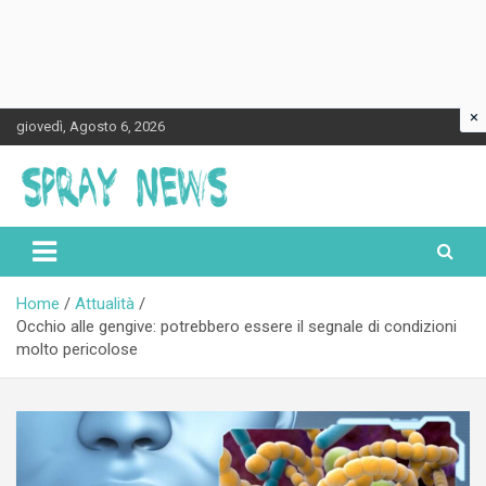
×
Skip
giovedì, Agosto 6, 2026
to
content
Spraynews.it
Home
Attualità
Occhio alle gengive: potrebbero essere il segnale di condizioni
molto pericolose