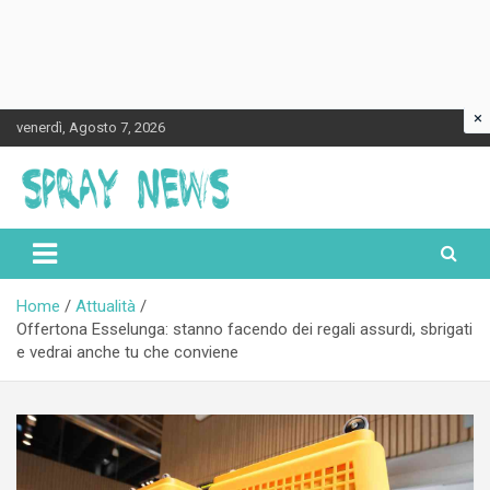
×
Skip
venerdì, Agosto 7, 2026
to
content
Spraynews.it
Home
Attualità
Offertona Esselunga: stanno facendo dei regali assurdi, sbrigati
e vedrai anche tu che conviene