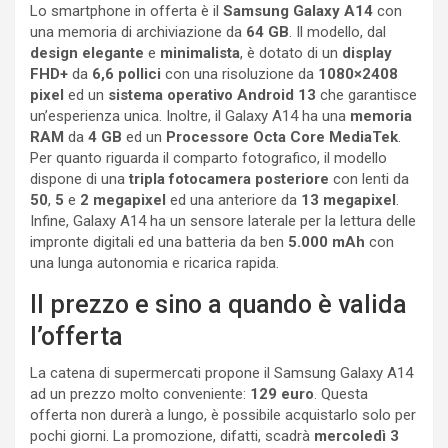
Lo smartphone in offerta è il
Samsung Galaxy A14
con
una memoria di archiviazione da
64 GB
. Il modello, dal
design elegante
e
minimalista
, è dotato di un
display
FHD+
da
6,6 pollici
con una risoluzione da
1080×2408
pixel
ed un
sistema operativo Android 13
che garantisce
un’esperienza unica. Inoltre, il Galaxy A14 ha una
memoria
RAM
da
4 GB
ed un
Processore Octa Core MediaTek
.
Per quanto riguarda il comparto fotografico, il modello
dispone di una
tripla fotocamera posteriore
con lenti da
50
,
5
e
2
megapixel
ed una anteriore da
13 megapixel
.
Infine, Galaxy A14 ha un sensore laterale per la lettura delle
impronte digitali ed una batteria da ben
5.000 mAh
con
una lunga autonomia e ricarica rapida.
Il prezzo e sino a quando è valida
l’offerta
La catena di supermercati propone il Samsung Galaxy A14
ad un prezzo molto conveniente:
129 euro
. Questa
offerta non durerà a lungo, è possibile acquistarlo solo per
pochi giorni. La promozione, difatti, scadrà
mercoledì 3