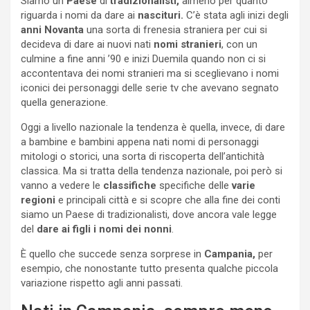
Siamo un
Paese
di
tradizionalisti,
almeno per quanto
riguarda i nomi da dare ai
nascituri.
C’è stata agli inizi degli
anni Novanta
una sorta di frenesia straniera per cui si
decideva di dare ai nuovi nati
nomi stranieri
, con un
culmine a fine anni ’90 e inizi Duemila quando non ci si
accontentava dei nomi stranieri ma si sceglievano i nomi
iconici dei personaggi delle serie tv che avevano segnato
quella generazione.
Oggi a livello nazionale la tendenza è quella, invece, di dare
a bambine e bambini appena nati nomi di personaggi
mitologi o storici, una sorta di riscoperta dell’antichità
classica. Ma si tratta della tendenza nazionale, poi però si
vanno a vedere le
classifiche
specifiche delle
varie
regioni
e principali città e si scopre che alla fine dei conti
siamo un Paese di tradizionalisti, dove ancora vale legge
del
dare ai figli i nomi dei nonni
.
È quello che succede senza sorprese in
Campania,
per
esempio, che nonostante tutto presenta qualche piccola
variazione rispetto agli anni passati.