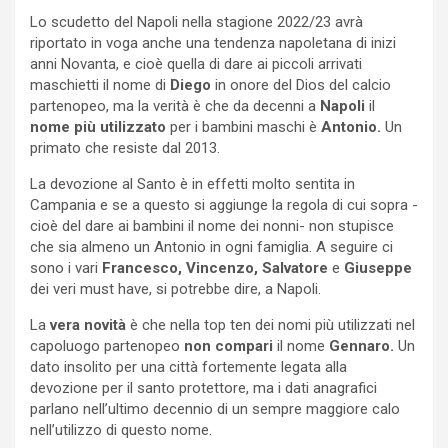
Lo scudetto del Napoli nella stagione 2022/23 avrà
riportato in voga anche una tendenza napoletana di inizi
anni Novanta, e cioè quella di dare ai piccoli arrivati
maschietti il nome di
Diego
in onore del Dios del calcio
partenopeo, ma la verità è che da decenni a
Napoli
il
nome più utilizzato
per i bambini maschi è
Antonio.
Un
primato che resiste dal 2013.
La devozione al Santo è in effetti molto sentita in
Campania e se a questo si aggiunge la regola di cui sopra -
cioè del dare ai bambini il nome dei nonni- non stupisce
che sia almeno un Antonio in ogni famiglia. A seguire ci
sono i vari
Francesco, Vincenzo, Salvatore
e
Giuseppe
dei veri must have, si potrebbe dire, a Napoli.
La
vera novità
è che nella top ten dei nomi più utilizzati nel
capoluogo partenopeo
non compari
il nome
Gennaro.
Un
dato insolito per una città fortemente legata alla
devozione per il santo protettore, ma i dati anagrafici
parlano nell’ultimo decennio di un sempre maggiore calo
nell’utilizzo di questo nome.