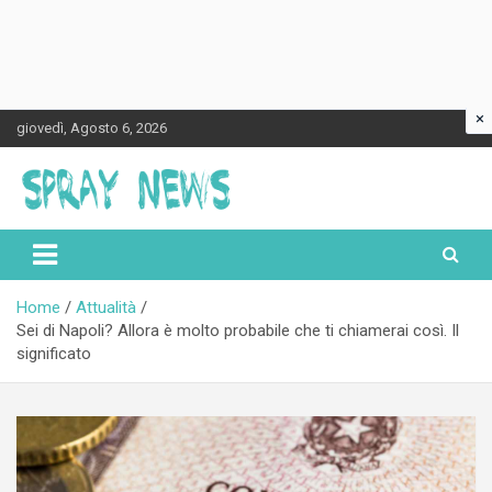
×
Skip
giovedì, Agosto 6, 2026
to
content
Spraynews.it
Home
Attualità
Sei di Napoli? Allora è molto probabile che ti chiamerai così. Il
significato