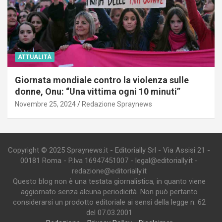
ATTUALITÀ
Giornata mondiale contro la violenza sulle
donne, Onu: “Una vittima ogni 10 minuti”
Novembre 25, 2024
Redazione Spraynews
Copyright © 2025 Spraynews.it - Editorially Srl - Via Assisi 21 -
00181 Roma - P.Iva 16947451007 - legal@editorially.it -
redazione@editorially.it
Questo blog non è una testata giornalistica, in quanto viene
aggiornato senza alcuna periodicità. Non può pertanto
considerarsi un prodotto editoriale ai sensi della legge n. 62
del 07.03.2001