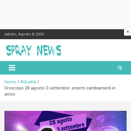
×
Skip
sabato, Agosto 8, 2026
to
content
Spraynews.it
Home
Attualità
Oroscopo 28 agosto-3 settembre: enormi cambiamenti in
arrivo