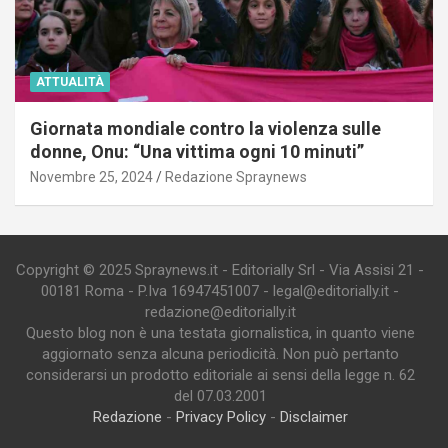
ATTUALITÀ
Giornata mondiale contro la violenza sulle
donne, Onu: “Una vittima ogni 10 minuti”
Novembre 25, 2024
Redazione Spraynews
Copyright © 2025 Spraynews.it - Editorially Srl - Via Assisi 21 -
00181 Roma - P.Iva 16947451007 - legal@editorially.it -
redazione@editorially.it
Questo blog non è una testata giornalistica, in quanto viene
aggiornato senza alcuna periodicità. Non può pertanto
considerarsi un prodotto editoriale ai sensi della legge n. 62
del 07.03.2001
Redazione
-
Privacy Policy
-
Disclaimer