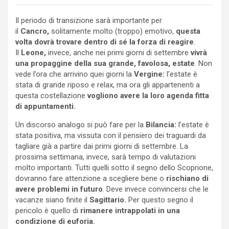
Il periodo di transizione sarà importante per
il
Cancro,
solitamente molto (troppo) emotivo,
questa
volta dovrà trovare dentro di sé la forza di reagire
.
Il
Leone,
invece, anche nei primi giorni di settembre
vivrà
una propaggine della sua grande, favolosa, estate
. Non
vede l’ora che arrivino quei giorni la
Vergine:
l’estate è
stata di grande riposo e relax, ma ora gli appartenenti a
questa costellazione
vogliono avere la loro agenda fitta
di appuntamenti.
Un discorso analogo si può fare per la
Bilancia:
l’estate è
stata positiva, ma vissuta con il pensiero dei traguardi da
tagliare già a partire dai primi giorni di settembre. La
prossima settimana, invece, sarà tempo di valutazioni
molto importanti. Tutti quelli sotto il segno dello Scoprione,
dovranno fare attenzione a scegliere bene o
rischiano di
avere problemi in futuro
. Deve invece convincersi che le
vacanze siano finite il
Sagittario.
Per questo segno il
pericolo è quello di
rimanere intrappolati in una
condizione di euforia.