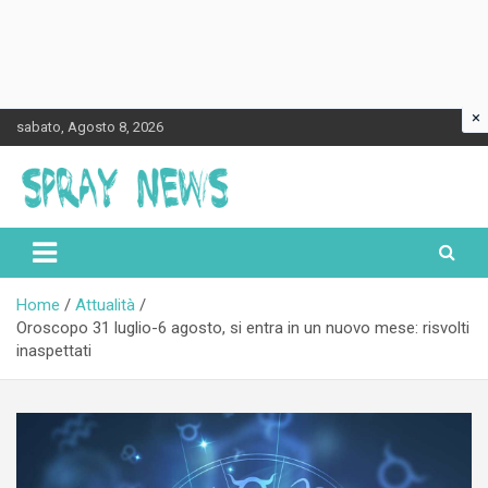
×
Skip
sabato, Agosto 8, 2026
to
content
Spraynews.it
Home
Attualità
Oroscopo 31 luglio-6 agosto, si entra in un nuovo mese: risvolti
inaspettati