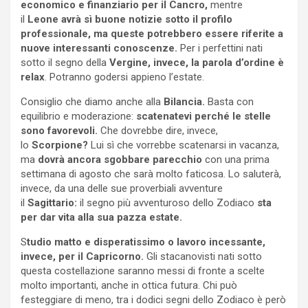
economico e finanziario per il Cancro,
mentre
il
Leone avrà sì buone notizie sotto il profilo
professionale, ma queste potrebbero essere riferite a
nuove interessanti conoscenze.
Per i perfettini nati
sotto il segno della
Vergine, invece, la parola d’ordine è
relax
. Potranno godersi appieno l’estate.
Consiglio che diamo anche alla
Bilancia.
Basta con
equilibrio e moderazione:
scatenatevi perché le stelle
sono favorevoli.
Che dovrebbe dire, invece,
lo
Scorpione?
Lui sì che vorrebbe scatenarsi in vacanza,
ma
dovrà ancora sgobbare parecchio
con una prima
settimana di agosto che sarà molto faticosa. Lo saluterà,
invece, da una delle sue proverbiali avventure
il
Sagittario:
il segno più avventuroso dello Zodiaco
sta
per dar vita alla sua pazza estate.
S
tudio matto e disperatissimo o lavoro incessante,
invece, per il Capricorno.
Gli stacanovisti nati sotto
questa costellazione saranno messi di fronte a scelte
molto importanti, anche in ottica futura. Chi può
festeggiare di meno, tra i dodici segni dello Zodiaco è però