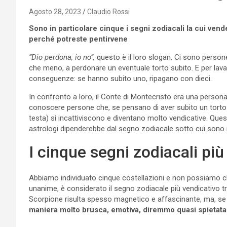
Agosto 28, 2023
Claudio Rossi
Sono in particolare cinque i segni zodiacali la cui vende
perché potreste pentirvene
“Dio perdona, io no”,
questo è il loro slogan. Ci sono person
che meno, a perdonare un eventuale torto subito. E per lavare
conseguenze: se hanno subito uno, ripagano con dieci.
In confronto a loro, il Conte di Montecristo era una persona 
conoscere persone che, se pensano di aver subito un torto 
testa) si incattiviscono e diventano molto vendicative. Ques
astrologi dipenderebbe dal segno zodiacale sotto cui sono 
I cinque segni zodiacali più
Abbiamo individuato cinque costellazioni e non possiamo che
unanime, è considerato il segno zodiacale più vendicativo tra
Scorpione risulta spesso magnetico e affascinante, ma, se s
maniera molto brusca, emotiva, diremmo quasi spietata