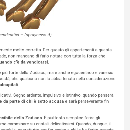
 vendicativi – (spraynews.it)
amente molto corretta. Per questo gli appartenenti a questa
de, non mancano di farlo notare con tutta la forza che
uando c’è da vendicarsi.
gno più forte dello Zodiaco, ma è anche egocentrico e vanesio.
maestà, che qualcuno non lo abbia tenuto nella considerazione
lcapitati.
dicativi. Segno ardente, impulsivo e istintivo, quando penserà
e da parte di chi è sotto accusa
e sarà perseverante fin
nsibile dello Zodiaco
. È piuttosto semplice ferire gli
me camminare su cristalli delicatissimi. Quando, dunque, il
sorabile, soprattutto per far capire a chi lo ha ferito quando