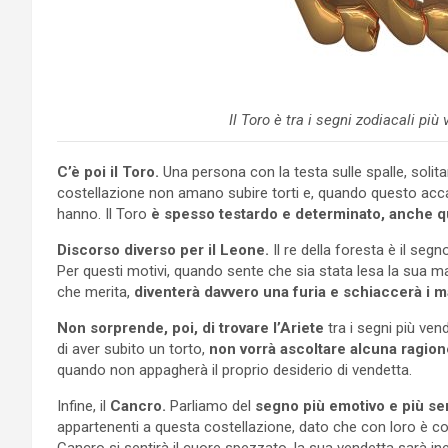
Il Toro è tra i segni zodiacali più
C’è poi il Toro.
Una persona con la testa sulle spalle, solit
costellazione non amano subire torti e, quando questo acca
hanno. Il Toro
è spesso testardo e determinato, anche q
Discorso diverso per il Leone.
Il re della foresta è il se
Per questi motivi, quando sente che sia stata lesa la sua 
che merita,
diventerà davvero una furia e schiaccerà i ma
Non sorprende, poi, di trovare l’Ariete
tra i segni più ven
di aver subito un torto,
non vorrà ascoltare alcuna ragion
quando non appagherà il proprio desiderio di vendetta.
Infine, il
Cancro.
Parliamo del
segno più emotivo e più se
appartenenti a questa costellazione, dato che con loro è co
Cancro si sentirà il cuore spezzato, la sua vendetta sarà ine