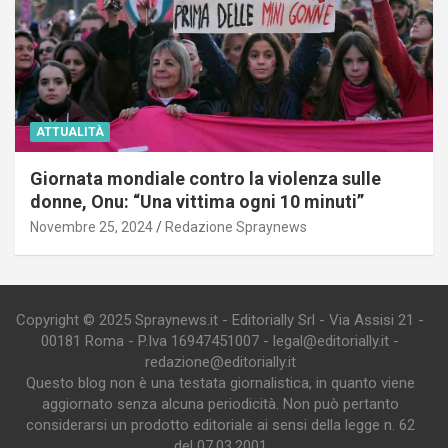
ATTUALITÀ
Giornata mondiale contro la violenza sulle
donne, Onu: “Una vittima ogni 10 minuti”
Novembre 25, 2024
Redazione Spraynews
Copyright © 2025 Spraynews.it - Editorially Srl - Via Assisi 21 -
00181 Roma - P.Iva 16947451007 - legal@editorially.it -
redazione@editorially.it
Questo blog non è una testata giornalistica, in quanto viene
aggiornato senza alcuna periodicità. Non può pertanto
considerarsi un prodotto editoriale ai sensi della legge n. 62
del 07.03.2001