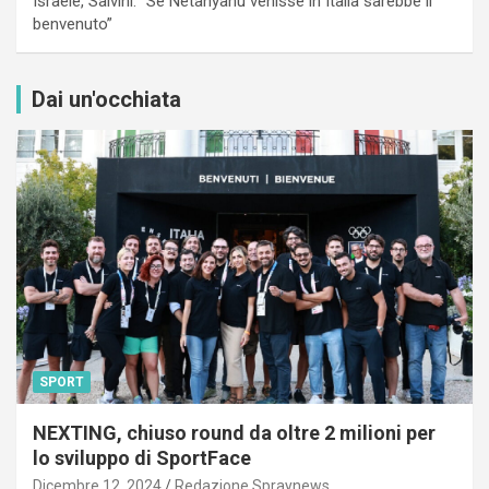
Israele, Salvini: “Se Netanyahu venisse in Italia sarebbe il
benvenuto”
Dai un'occhiata
SPORT
NEXTING, chiuso round da oltre 2 milioni per
lo sviluppo di SportFace
Dicembre 12, 2024
Redazione Spraynews