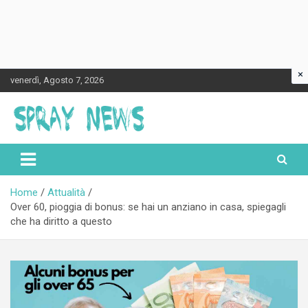
×
Skip
venerdì, Agosto 7, 2026
to
content
Spraynews.it
Home
Attualità
Over 60, pioggia di bonus: se hai un anziano in casa, spiegagli
che ha diritto a questo