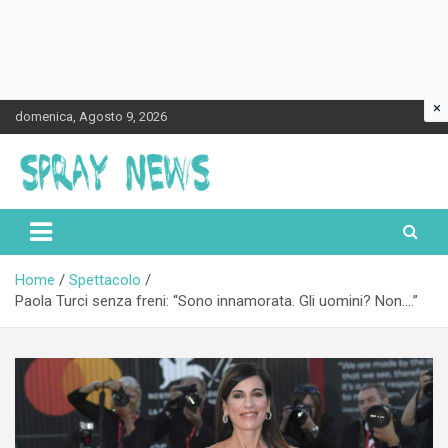
×
Skip
domenica, Agosto 9, 2026
to
content
Spraynews.it
Home
Spettacolo
Paola Turci senza freni: “Sono innamorata. Gli uomini? Non….”