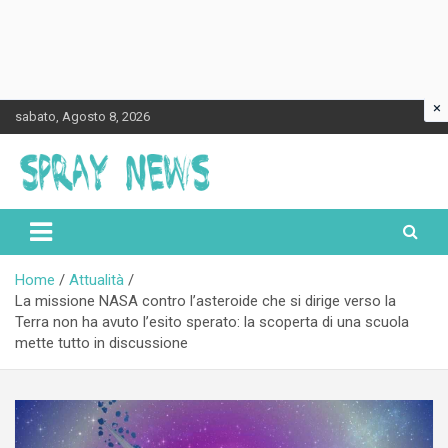
×
Skip
sabato, Agosto 8, 2026
to
content
Spraynews.it
Home
Attualità
La missione NASA contro l’asteroide che si dirige verso la
Terra non ha avuto l’esito sperato: la scoperta di una scuola
mette tutto in discussione