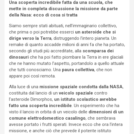
Una scoperta incredibile fatta da una scuola, che
mette in completa discussione la missione da parte
della Nasa: ecco di cosa si tratta
Siamo sempre stati abituati, nell’immaginario collettivo,
che prima o poi potrebbe esserci
un asteroide che si
dirige verso la Terra
, distruggendo l’intero pianeta. Un
remake di quanto accadde milioni di anni fa che ha portato,
secondo gli studi più accreditate, alla
scomparsa dei
dinosauri
che ha poi fatto piombare la Terra in ere glaciali
che ne hanno mutato l’aspetto, portandolo a quello attuale
che tutti conosciamo. Una
paura collettiva
, che non
appare poi così remota.
Alla luce di una
missione spaziale condotta dalla NASA
,
costituita dal lancio di un
veicolo spaziale
contro
l’asteroide Dimorphos,
un istituto scolastico avrebbe
fatto una scoperta incredibile
. Un esperimento che ha
visto il lancio in orbita di un veicolo delle
dimensioni di un
comune elettrodomestico casalingo
, che sembrava
avesse portato i frutti sperati. Invece ecco che ora l’intera
missione, e anche ciò che prevede il potente istituto