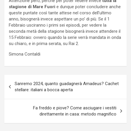
Attenzione però, perché per poter vedere invece
tutta la
stagione di Mare Fuori
e dunque poter concludere anche
queste puntate così tante attese nel corso dell’ultimo
anno, bisognerà invece aspettare un po’ di più. Se il 1
Febbraio usciranno i primi sei episodi, per vedere la
seconda metà della stagione bisognerà invece attendere il
15 Febbraio: ovvero quando la serie verrà mandata in onda
su chiaro, e in prima serata, su Rai 2.
Simona Contaldi
Navigazione
Sanremo 2024, quanto guadagnerà Amadeus? Cachet
articoli
stellare: italiani a bocca aperta
Fa freddo e piove? Come asciugare i vestiti
direttamente in casa: metodo magnifico