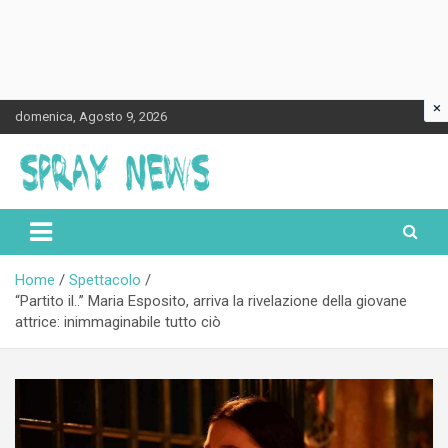
×
Skip
domenica, Agosto 9, 2026
to
content
Spraynews.it
Home
Spettacolo
“Partito il..” Maria Esposito, arriva la rivelazione della giovane
attrice: inimmaginabile tutto ciò