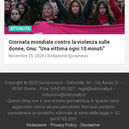
ATTUALITÀ
Giornata mondiale contro la violenza sulle
donne, Onu: “Una vittima ogni 10 minuti”
Novembre 25, 2024
Redazione Spraynews
Copyright © 2025 Spraynews.it - Editorially Srl - Via Assisi 21 -
00181 Roma - P.Iva 16947451007 - legal@editorially.it -
redazione@editorially.it
Questo blog non è una testata giornalistica, in quanto viene
aggiornato senza alcuna periodicità. Non può pertanto
considerarsi un prodotto editoriale ai sensi della legge n. 62
del 07.03.2001
Redazione
-
Privacy Policy
-
Disclaimer