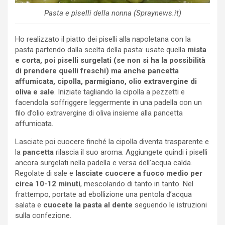
Pasta e piselli della nonna (Spraynews.it)
Ho realizzato il piatto dei piselli alla napoletana con la
pasta partendo dalla scelta della pasta: usate quella
mista
e corta, poi piselli surgelati (se non si ha la possibilità
di prendere quelli freschi) ma anche pancetta
affumicata, cipolla, parmigiano, olio extravergine di
oliva e sale
. Iniziate tagliando la cipolla a pezzetti e
facendola soffriggere leggermente in una padella con un
filo d’olio extravergine di oliva insieme alla pancetta
affumicata.
Lasciate poi cuocere finché la cipolla diventa trasparente e
la
pancetta
rilascia il suo aroma. Aggiungete quindi i piselli
ancora surgelati nella padella e versa dell’acqua calda.
Regolate di sale e
lasciate cuocere a fuoco medio per
circa 10-12 minuti
, mescolando di tanto in tanto. Nel
frattempo, portate ad ebollizione una pentola d’acqua
salata e
cuocete la pasta al dente
seguendo le istruzioni
sulla confezione.