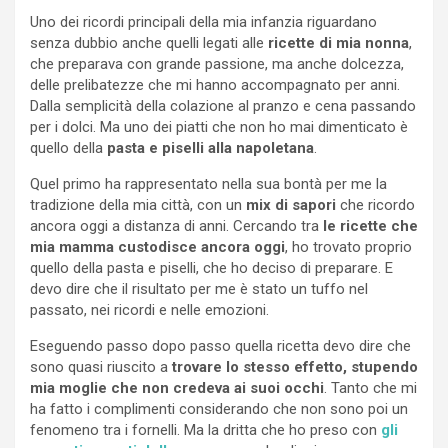
Uno dei ricordi principali della mia infanzia riguardano
senza dubbio anche quelli legati alle
ricette di mia nonna
,
che preparava con grande passione, ma anche dolcezza,
delle prelibatezze che mi hanno accompagnato per anni.
Dalla semplicità della colazione al pranzo e cena passando
per i dolci. Ma uno dei piatti che non ho mai dimenticato è
quello della
pasta e piselli alla napoletana
.
Quel primo ha rappresentato nella sua bontà per me la
tradizione della mia città, con un
mix di sapori
che ricordo
ancora oggi a distanza di anni. Cercando tra
le ricette che
mia mamma custodisce ancora oggi
, ho trovato proprio
quello della pasta e piselli, che ho deciso di preparare. E
devo dire che il risultato per me è stato un tuffo nel
passato, nei ricordi e nelle emozioni.
Eseguendo passo dopo passo quella ricetta devo dire che
sono quasi riuscito a
trovare lo stesso effetto, stupendo
mia moglie che non credeva ai suoi occhi
. Tanto che mi
ha fatto i complimenti considerando che non sono poi un
fenomeno tra i fornelli. Ma la dritta che ho preso con
gli