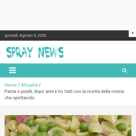
×
Skip
giovedì, Agosto 6, 2026
to
content
Spraynews.it
Home
Attualità
Pasta e piselli, dopo anni li ho fatti con la ricetta della nonna:
che spettacolo