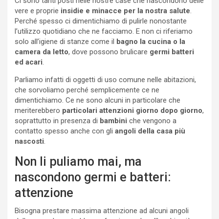
Ci sono tanti posti nelle nostre case che nascondono delle
vere e proprie
insidie e minacce per la nostra salute
.
Perché spesso ci dimentichiamo di pulirle nonostante
l’utilizzo quotidiano che ne facciamo. E non ci riferiamo
solo all’igiene di stanze come il
bagno la cucina o la
camera da letto
, dove possono brulicare
germi batteri
ed acari
.
Parliamo infatti di oggetti di uso comune nelle abitazioni,
che sorvoliamo perché semplicemente ce ne
dimentichiamo. Ce ne sono alcuni in particolare che
meriterebbero
particolari attenzioni giorno dopo giorno
,
soprattutto in presenza di
bambini
che vengono a
contatto spesso anche con gli
angoli della casa più
nascosti
.
Non li puliamo mai, ma
nascondono germi e batteri:
attenzione
Bisogna prestare massima attenzione ad alcuni angoli