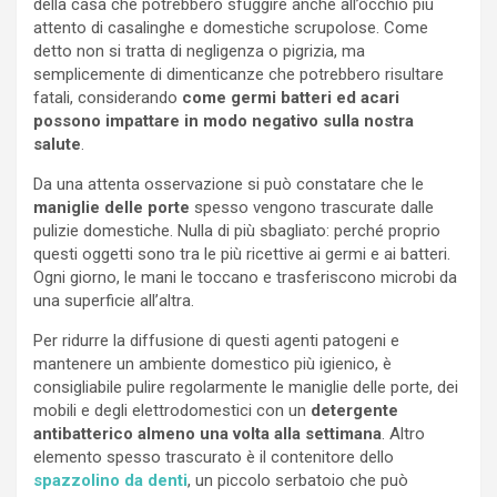
della casa che potrebbero sfuggire anche all’occhio più
attento di casalinghe e domestiche scrupolose. Come
detto non si tratta di negligenza o pigrizia, ma
semplicemente di dimenticanze che potrebbero risultare
fatali, considerando
come germi batteri ed acari
possono impattare in modo negativo sulla nostra
salute
.
Da una attenta osservazione si può constatare che le
maniglie delle porte
spesso vengono trascurate dalle
pulizie domestiche. Nulla di più sbagliato: perché proprio
questi oggetti sono tra le più ricettive ai germi e ai batteri.
Ogni giorno, le mani le toccano e trasferiscono microbi da
una superficie all’altra.
Per ridurre la diffusione di questi agenti patogeni e
mantenere un ambiente domestico più igienico, è
consigliabile pulire regolarmente le maniglie delle porte, dei
mobili e degli elettrodomestici con un
detergente
antibatterico almeno una volta alla settimana
. Altro
elemento spesso trascurato è il contenitore dello
spazzolino da denti
, un piccolo serbatoio che può