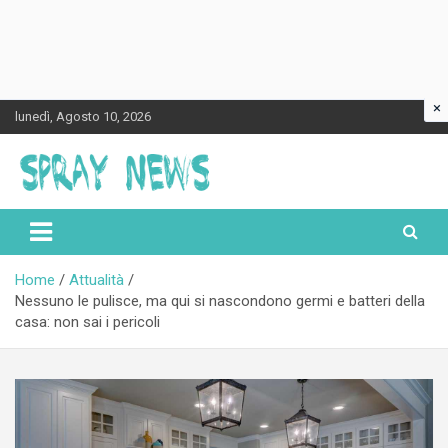
×
Skip
lunedì, Agosto 10, 2026
to
content
Spraynews.it
Home
Attualità
Nessuno le pulisce, ma qui si nascondono germi e batteri della
casa: non sai i pericoli