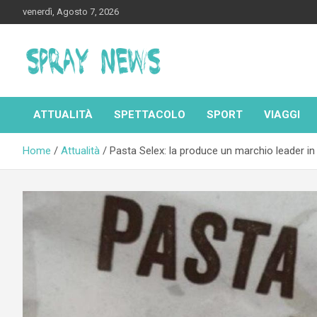
Skip
venerdì, Agosto 7, 2026
to
content
Spraynews.it
ATTUALITÀ
SPETTACOLO
SPORT
VIAGGI
Home
Attualità
Pasta Selex: la produce un marchio leader in 