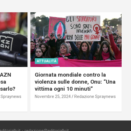
ATTUALITÀ
 DAZN
Giornata mondiale contro la
osa
violenza sulle donne, Onu: “Una
usarlo?
vittima ogni 10 minuti”
 Spraynews
Novembre 25, 2024
Redazione Spraynews
torially.it - redazione@editorially.it