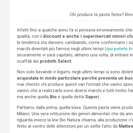
Chi produce la pasta Selex? Rim
Infatti fino a qualche anno fa si pensava erroneamente che 
qualità, con
i discount e anche i supermercati minori ch
la tendenza sta davvero cambiando, come confermano i succ
marchi diventati più famosi negli ultimi tempi (
qui potete t
sicuramente vi sarà capitato, almeno una volta, di entrare i
scaffali dei
prodotti Select
.
Non solo bevande e legumi, negli ultimi tempi si sono distin
acquistata in modo particolare perché presenta un buon 
mai chiesto chi produce questi vari formati che vanno spess
sanno che a realizzarla sono diversi marchi e tutti molto famo
ma anche quella
Bio
e quella detta
Sapori
.
Partiamo dalla prima, quella base. Questa pasta viene prod
Milano. Una vera istituzione dei generi alimentari che da anni 
riguarda invece la line Bio Natura chiama, alla produzione c
finito al centro delle attenzioni per un selfie fatto da
Matteo