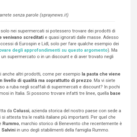
arrete senza parole (spraynews.it)
solo nei supermercati si potessero trovare dei prodotti di
e venivano screditati
e quasi ignorati dalle masse. Adesso
essi di Eurospin e Lidl, solo per fare qualche esempio dei
rovare degli approfondimenti su questo argomento
). Ma
n un supermercato o in un discount e di aver trovato negli
ti anche altri prodotti, come per esempio
la pasta che viene
livello di qualità ma soprattutto di prezzo
. Ma vi siete
o a ruba negli scaffali di supermercati e discount? In pochi
si in Italia. Si possono trovare infatti tre linee, quella
base
otta da
Colussi
, azienda storica del nostro paese con sede a
si attesta tra le realtà italiane più importanti. Per quel che
’è
Rummo
, marchio storico di Benevento che recentemente è
 Salvini
in uno degli stabilimenti della famiglia Rummo.