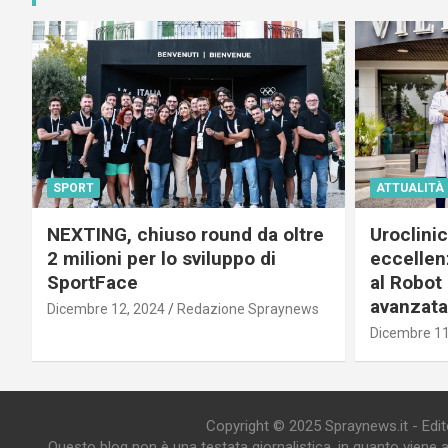
SPORT
ATTUALITÀ
NEXTING, chiuso round da oltre
Uroclini
2 milioni per lo sviluppo di
eccellenz
SportFace
al Robot 
avanzata
Dicembre 12, 2024
Redazione Spraynews
Dicembre 11
Copyright © 2025 Spraynews.it - Editor
Questo blog non è una testata giornalistica, in quanto viene 