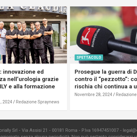
SPETTACOLO
c: innovazione ed
Prosegue la guerra di
a nell’urologia grazie
contro il “pezzotto”: c
ILY e alla formazione
rischia chi continua a 
Novembre 28, 2024
Redazione
, 2024
Redazione Spraynews
ially Srl - Via Assisi 21 - 00181 Roma - P.Iva 16947451007 - legal@edi
aggiornato senza alcuna periodicità. Non può pertanto considerarsi un 