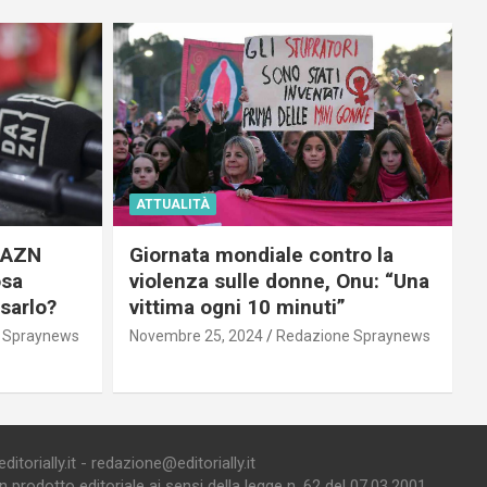
ATTUALITÀ
 DAZN
Giornata mondiale contro la
osa
violenza sulle donne, Onu: “Una
usarlo?
vittima ogni 10 minuti”
 Spraynews
Novembre 25, 2024
Redazione Spraynews
torially.it - redazione@editorially.it
prodotto editoriale ai sensi della legge n. 62 del 07.03.2001