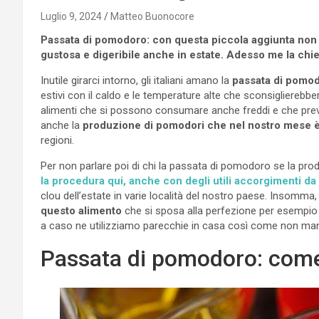
Luglio 9, 2024
Matteo Buonocore
Passata di pomodoro: con questa piccola aggiunta non è
gustosa e digeribile anche in estate. Adesso me la chied
Inutile girarci intorno, gli italiani amano la
passata di pomo
estivi con il caldo e le temperature alte che sconsiglierebber
alimenti che si possono consumare anche freddi e che prev
anche la
produzione di pomodori che nel nostro mese è
regioni.
Per non parlare poi di chi la passata di pomodoro se la pro
la procedura qui, anche con degli utili accorgimenti da
clou dell’estate in varie località del nostro paese. Insomma, i
questo alimento
che si sposa alla perfezione per esempio
a caso ne utilizziamo parecchie in casa così come non manc
Passata di pomodoro: come 