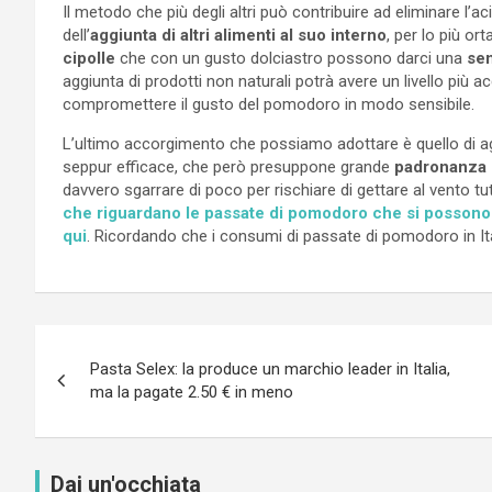
Il metodo che più degli altri può contribuire ad eliminare l
dell’
aggiunta di altri alimenti al suo interno
, per lo più or
cipolle
che con un gusto dolciastro possono darci una
sen
aggiunta di prodotti non naturali potrà avere un livello più a
compromettere il gusto del pomodoro in modo sensibile.
L’ultimo accorgimento che possiamo adottare è quello di a
seppur efficace, che però presuppone grande
padronanza d
davvero sgarrare di poco per rischiare di gettare al vento tutt
che riguardano le passate di pomodoro che si possono
qui
. Ricordando che i consumi di passate di pomodoro in Itali
Navigazione
Pasta Selex: la produce un marchio leader in Italia,
articoli
ma la pagate 2.50 € in meno
Dai un'occhiata