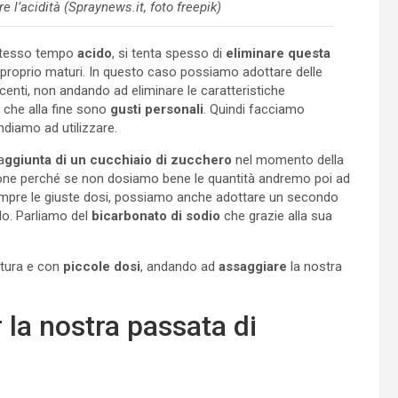
l’acidità (Spraynews.it, foto freepik)
 stesso tempo
acido
, si tenta spesso di
eliminare questa
 proprio maturi. In questo caso possiamo adottare delle
acenti, non andando ad eliminare le caratteristiche
 che alla fine sono
gusti personali
. Quindi facciamo
ndiamo ad utilizzare.
a
ggiunta di un cucchiaio di zucchero
nel momento della
one perché se non dosiamo bene le quantità andremo poi ad
empre le giuste dosi, possiamo anche adottare un secondo
do. Parliamo del
bicarbonato di sodio
che grazie alla sua
ttura e con
piccole dosi
, andando ad
assaggiare
la nostra
er la nostra passata di