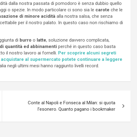
’acidità dalla nostra passata di pomodoro è senza dubbio quello
taggi o spezie. In modo particolare ci sono sia le
carote
che le
sazione di minore acidità
alla nostra salsa, che senza
ccettabile per il nostro palato. In questo caso non rischiamo di
ggiunta di
burro
o
latte
, soluzione davvero complicata,
i quantità ed abbinamenti
perché in questo caso basta
o il nostro lavoro ai fornelli.
Per scoprire alcuni segreti
 acquistare al supermercato potete continuare a leggere
a negli ultimi mesi hanno raggiunto livelli record.
Conte al Napoli e Fonseca al Milan: si quota
l’esonero. Quanto pagano i bookmaker