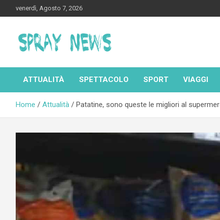
Skip
venerdì, Agosto 7, 2026
to
content
Spraynews.it
ATTUALITÀ
SPETTACOLO
SPORT
VIAGGI
Home
Attualità
Patatine, sono queste le migliori al superme