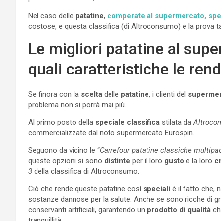
Nel caso delle
patatine
,
comperate al supermercato, spess
costose, e questa classifica (di Altroconsumo) è la prova tan
Le migliori patatine al super
quali caratteristiche le ren
Se finora con la
scelta
delle
patatine
, i clienti del
supermer
problema non si porrà mai più.
Al primo posto della
speciale classifica
stilata da
Altroco
commercializzate dal noto supermercato Eurospin.
Seguono da vicino le “
Carrefour patatine classiche multipa
queste opzioni si sono
distinte
per il loro
gusto
e la loro
c
3
della classifica di Altroconsumo.
Ciò che rende queste patatine così
speciali
è il fatto che,
sostanze dannose per la salute. Anche se sono ricche di g
conservanti artificiali, garantendo un
prodotto di qualità
ch
tranquillità.