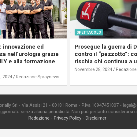
SPETTACOLO
c: innovazione ed
Prosegue la guerra di
a nell’urologia grazie
contro il “pezzotto”: c
ILY e alla formazione
rischia chi continua a 
Novembre 28, 2024
Redazione
, 2024
Redazione Spraynews
ially Srl - Via Assisi 21 - 00181 Roma - P.Iva 16947451007 - legal@edi
aggiornato senza alcuna periodicità. Non può pertanto considerarsi un 
Redazione
-
Privacy Policy
-
Disclaimer