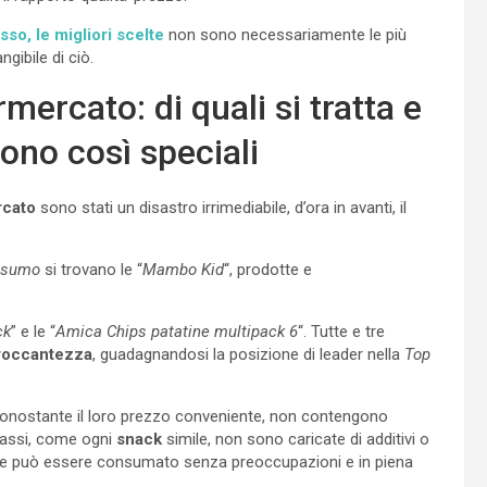
o, le migliori scelte
non sono necessariamente le più
gibile di ciò.
mercato: di quali si tratta e
dono così speciali
cato
sono stati un disastro irrimediabile, d’ora in avanti, il
nsumo
si trovano le “
Mambo Kid
“, prodotte e
ck
” e le “
Amica Chips patatine multipack 6
“. Tutte e tre
roccantezza
, guadagnandosi la posizione di leader nella
Top
 nonostante il loro prezzo conveniente, non contengono
rassi, come ogni
snack
simile, non sono caricate di additivi o
e può essere consumato senza preoccupazioni e in piena