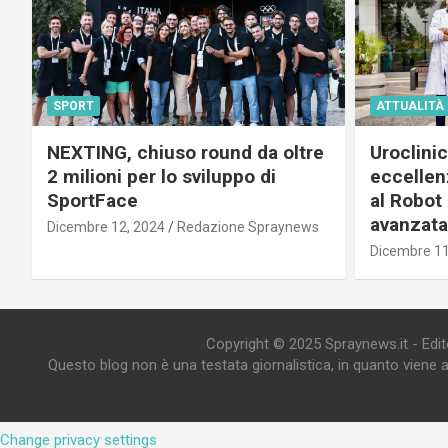
SPORT
ATTUALITÀ
NEXTING, chiuso round da oltre
Uroclini
2 milioni per lo sviluppo di
eccellenz
SportFace
al Robot 
avanzata
Dicembre 12, 2024
Redazione Spraynews
Dicembre 11
Copyright © 2025 Spraynews.it - Editor
Questo blog non è una testata giornalistica, in quanto viene 
Change privacy settings