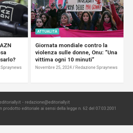
ATTUALITÀ
 DAZN
Giornata mondiale contro la
osa
violenza sulle donne, Onu: “Una
usarlo?
vittima ogni 10 minuti”
 Spraynews
Novembre 25, 2024
Redazione Spraynews
torially.it - redazione@editorially.it
prodotto editoriale ai sensi della legge n. 62 del 07.03.2001