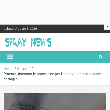
×
Skip
sabato, Agosto 8, 2026
to
content
Spraynews.it
Home
Attualità
Patente, fioccano le bocciature per il rinnovo: occhio a questo
dettaglio