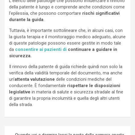
L’elenco delle patologie che possono influenzare il rinnovo
della patente è lungo e comprende anche condizioni come
l’epilessia, che possono comportare
rischi significativi
durante la guida
.
Tuttavia, è importante sottolineare che, in alcuni casi, con
la giusta terapia e il monitoraggio medico adeguato, alcune
di queste patologie possono essere gestite in modo tale
da
consentire ai pazienti di
continuare a guidare in
sicurezza.
Il rinnovo della patente di guida richiede quindi non solo la
verifica della validità temporale del documento, ma anche
un’
attenta valutazione
delle condizioni mediche del
conducente. È fondamentale
rispettare le disposizioni
legislative
in materia di salute e sicurezza stradale al fine
di garantire la propria incolumità e quella degli altri utenti
della strada.
Navigazione
Quando vai a dormire lasci la porta della camera aperta