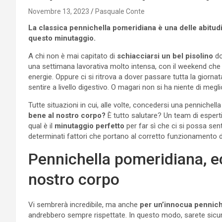
Novembre 13, 2023
Pasquale Conte
La classica pennichella pomeridiana è una delle abitudi
questo minutaggio.
A chi non è mai capitato di
schiacciarsi un bel pisolino
do
una settimana lavorativa molto intensa, con il weekend che 
energie. Oppure ci si ritrova a dover passare tutta la giorn
sentire a livello digestivo. O magari non si ha niente di megli
Tutte situazioni in cui, alle volte, concedersi una pennichel
bene al nostro corpo?
È tutto salutare? Un team di esperti
qual è il
minutaggio perfetto
per far sì che ci si possa sen
determinati fattori che portano al corretto funzionamento 
Pennichella pomeridiana, ec
nostro corpo
Vi sembrerà incredibile, ma anche
per un’innocua pennich
andrebbero sempre rispettate. In questo modo, sarete sicuri