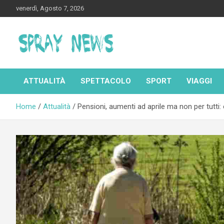
Skip
venerdì, Agosto 7, 2026
to
content
Spraynews.it
ATTUALITÀ
SPETTACOLO
SPORT
VIAGGI
Home
Attualità
Pensioni, aumenti ad aprile ma non per tutti: 