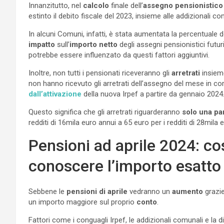
Innanzitutto, nel
calcolo
finale dell’
assegno pensionistico
estinto il debito fiscale del 2023, insieme alle addizional
In alcuni Comuni, infatti, è stata aumentata la percentuale d
impatto
sull’
importo netto
degli assegni pensionistici futu
potrebbe essere influenzato da questi fattori aggiuntivi.
Inoltre, non tutti i pensionati riceveranno gli
arretrati
insieme
non hanno ricevuto gli arretrati dell’assegno del mese in c
dall’attivazione
della nuova Irpef a partire da gennaio 2024
Questo significa che gli arretrati riguarderanno
solo una pa
redditi di 16mila euro annui a 65 euro per i redditi di 28mila 
Pensioni ad aprile 2024: co
conoscere l’importo esatto
Sebbene le
pensioni di aprile
vedranno un
aumento
grazie
un importo maggiore sul proprio
conto
.
Fattori come i conguagli Irpef, le addizionali comunali e la d