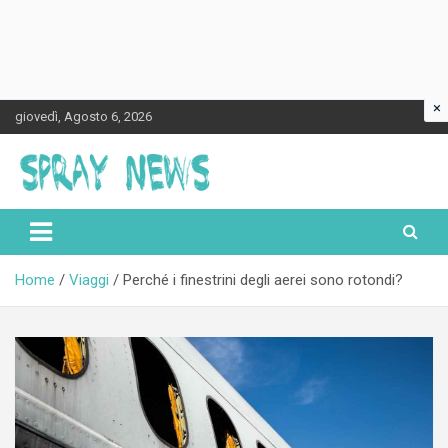
×
Skip
giovedì, Agosto 6, 2026
to
content
Spraynews.it
Home
Viaggi
Perché i finestrini degli aerei sono rotondi?