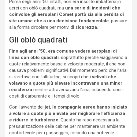
Prima degli anni ’50, infatti, non era insolito imbattersi in
aerei con oblò quadrati, ma
una serie di incidenti che
coinvolse gli aeroplani Comet portò sia alla perdita di
vite umane che a una decisione fondamentale
: passare
alla forma circolare per motivi di
sicurezza
.
Gli oblò quadrati
F
ino agli anni ’50, era comune vedere aeroplani di
linea con oblò quadrati
, soprattutto perché viaggiavano a
quote relativamente basse e velocità moderate, il che non
causava problemi significativi. Dal momento però che l’aria
si rarefava con l’altitudine, si scoprì che
i velivoli che
volavano a quote più elevate incontravano una minor
resistenza
mentre attraversavano l’aria, riducendo così i
costi di carburante e i tempi di volo.
Con l’avvento dei
jet
,
le compagnie aeree hanno iniziato
a volare a quote più elevate per migliorare l’efficienza
e ridurre le turbolenze
. Questo ha reso necessaria la
pressurizzazione delle cabine per mantenere un ambiente
confortevole per i passeggeri, creando una notevole