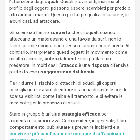
l’attenzione degli
squali
. Questi movimenti, insieme al
profilo degli oggetti, possono essere scambiati per prede o
altri
animali marini
. Questo porta gli squali a indagare e, in
alcuni casi, ad attaccare.
Gli scienziati hanno
scoperto
che gli squali, quando
attaccano un materassino o una tavola da surf, non lo
fanno perché riconoscono l’essere umano come preda. Al
contrario, interpretano questi oggetti in movimento come
un altro animale,
potenzialmente
una preda o un
predatore. In molti casi, l
‘attacco
è una
risposta
difensiva
piuttosto che un’
aggressione deliberata.
Per ridurre il rischio
di attacchi di squali, gli esperti
consigliano di evitare di entrare in acqua durante le ore di
scarsa visibilità, come l’alba e il tramonto, e di evitare le
aree note per la presenza di squali.
Stare in gruppo è un’altra
strategia efficace
per
aumentare la
sicurezza
. Comprendere, in generale, il loro
comportamento
, può aiutare a prevenire incidenti e a
convivere più pacificamente con questi affascinanti