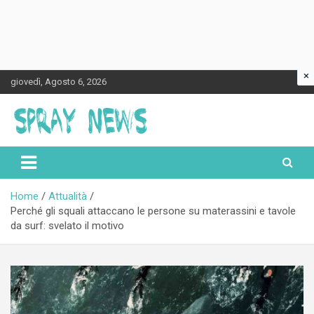
×
Skip
giovedì, Agosto 6, 2026
to
content
Spraynews.it
Home
Attualità
Perché gli squali attaccano le persone su materassini e tavole
da surf: svelato il motivo