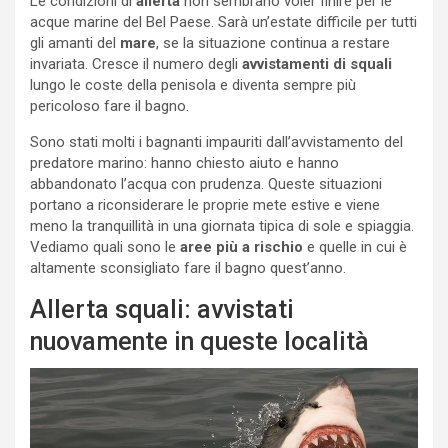
Le condizioni di
allerta
non sembrano voler finire per le
acque marine del Bel Paese. Sarà un’estate difficile per tutti
gli amanti del
mare
, se la situazione continua a restare
invariata. Cresce il numero degli
avvistamenti di squali
lungo le coste della penisola e diventa sempre più
pericoloso fare il bagno.
Sono stati molti i bagnanti impauriti dall’avvistamento del
predatore marino: hanno chiesto aiuto e hanno
abbandonato l’acqua con prudenza. Queste situazioni
portano a riconsiderare le proprie mete estive e viene
meno la tranquillità in una giornata tipica di sole e spiaggia.
Vediamo quali sono le
aree più a rischio
e quelle in cui è
altamente sconsigliato fare il bagno quest’anno.
Allerta squali: avvistati
nuovamente in queste località