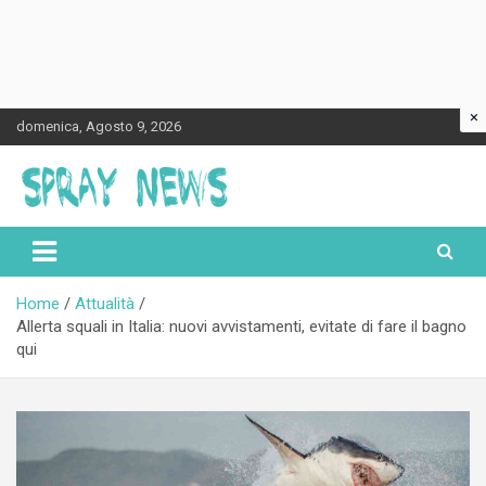
×
Skip
domenica, Agosto 9, 2026
to
content
Spraynews.it
Home
Attualità
Allerta squali in Italia: nuovi avvistamenti, evitate di fare il bagno
qui