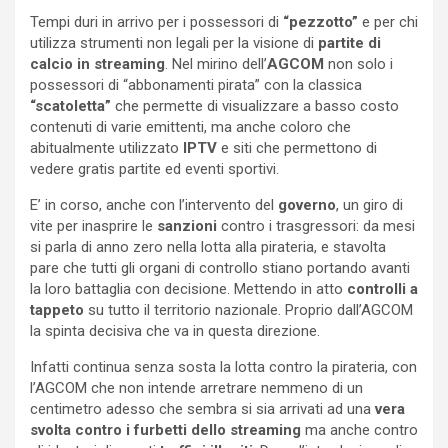
Tempi duri in arrivo per i possessori di
“pezzotto”
e per chi
utilizza strumenti non legali per la visione di
partite di
calcio in streaming
. Nel mirino dell’
AGCOM
non solo i
possessori di “abbonamenti pirata” con la classica
“scatoletta”
che permette di visualizzare a basso costo
contenuti di varie emittenti, ma anche coloro che
abitualmente utilizzato
IPTV
e siti che permettono di
vedere gratis partite ed eventi sportivi.
E’ in corso, anche con l’intervento del
governo
, un giro di
vite per inasprire le
sanzioni
contro i trasgressori: da mesi
si parla di anno zero nella lotta alla pirateria, e stavolta
pare che tutti gli organi di controllo stiano portando avanti
la loro battaglia con decisione. Mettendo in atto
controlli a
tappeto
su tutto il territorio nazionale. Proprio dall’AGCOM
la spinta decisiva che va in questa direzione.
Infatti continua senza sosta la lotta contro la pirateria, con
l’AGCOM che non intende arretrare nemmeno di un
centimetro adesso che sembra si sia arrivati ad una
vera
svolta contro i furbetti dello streaming
ma anche contro