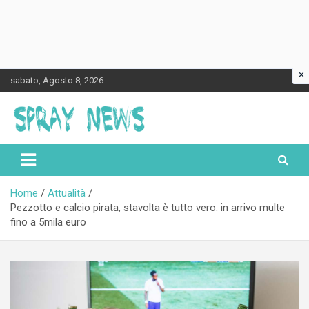
×
Skip
sabato, Agosto 8, 2026
to
content
Spraynews.it
Home
Attualità
Pezzotto e calcio pirata, stavolta è tutto vero: in arrivo multe
fino a 5mila euro