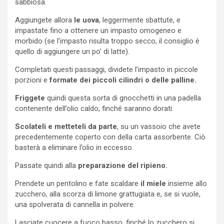
sabbiosa.
Aggiungete allora
le uova
, leggermente sbattute, e
impastate fino a ottenere un impasto omogeneo e
morbido (se l’impasto risulta troppo secco, il consiglio è
quello di aggiungere un po’ di latte).
Completati questi passaggi, dividete l’impasto in piccole
porzioni e
formate dei piccoli cilindri o delle palline.
Friggete
quindi questa sorta di gnocchetti in una padella
contenente dell’olio caldo, finché saranno dorati.
Scolateli e metteteli da parte
, su un vassoio che avete
precedentemente coperto con della carta assorbente. Ciò
basterà a eliminare l’olio in eccesso.
Passate quindi alla
preparazione del ripieno.
Prendete un pentolino e fate scaldare
il miele
insieme allo
zucchero, alla scorza di limone grattugiata e, se si vuole,
una spolverata di cannella in polvere.
Lasciate cuocere a fuoco basso, finché lo zucchero si