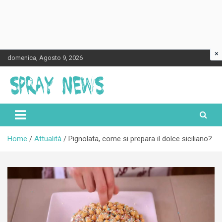
×
Skip
domenica, Agosto 9, 2026
to
content
Spraynews.it
Home
Attualità
Pignolata, come si prepara il dolce siciliano?