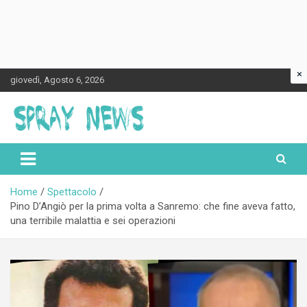
×
Skip
giovedì, Agosto 6, 2026
to
content
Spraynews.it
Home
Spettacolo
Pino D’Angiò per la prima volta a Sanremo: che fine aveva fatto,
una terribile malattia e sei operazioni