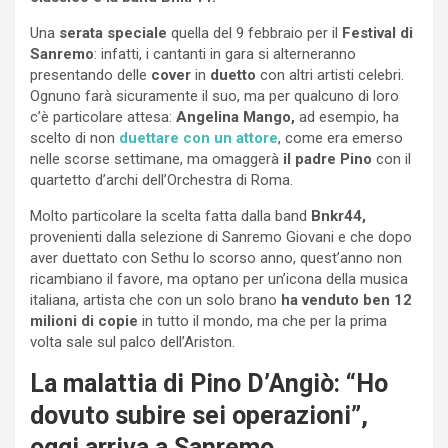
Una
serata speciale
quella del 9 febbraio per il
Festival di
Sanremo
: infatti, i cantanti in gara si alterneranno
presentando delle
cover
in
duetto
con altri artisti celebri.
Ognuno farà sicuramente il suo, ma per qualcuno di loro
c’è particolare attesa:
Angelina Mango,
ad esempio, ha
scelto di non
duettare con un attore
, come era emerso
nelle scorse settimane, ma omaggerà
il padre Pino
con il
quartetto d’archi dell’Orchestra di Roma.
Molto particolare la scelta fatta dalla band
Bnkr44,
provenienti dalla selezione di Sanremo Giovani e che dopo
aver duettato con Sethu lo scorso anno, quest’anno non
ricambiano il favore, ma optano per un’icona della musica
italiana, artista che con un solo brano
ha venduto ben 12
milioni di copie
in tutto il mondo, ma che per la prima
volta sale sul palco dell’Ariston.
La malattia di Pino D’Angiò: “Ho
dovuto subire sei operazioni”,
oggi arriva a Sanremo