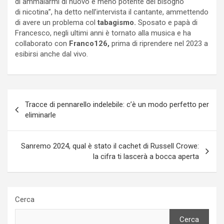
di ammalarmi di nuovo è meno potente del bisogno
di nicotina”, ha detto nell’intervista il cantante, ammettendo
di avere un problema col
tabagismo.
Sposato e papà di
Francesco, negli ultimi anni è tornato alla musica e ha
collaborato con
Franco126,
prima di riprendere nel 2023 a
esibirsi anche dal vivo.
Navigazione
Tracce di pennarello indelebile: c’è un modo perfetto per
articoli
eliminarle
Sanremo 2024, qual è stato il cachet di Russell Crowe:
la cifra ti lascerà a bocca aperta
Cerca
Cerca