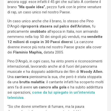
ancora oggi: esce infatti il 45 giri che sul lato A contiene il
brano
“Ma quale idea”
, pezzo funk con le prime venature
di rap, un caso unico nel nostro Paese.
Un caso unico anche che il brano, lo stesso che Pino
D’Angiò
riproporrà stasera sul palco dell’Ariston
, fu
praticamente
snobbato
all’epoca in Italia, non arrivando
nemmeno nella top 50 dei singoli più venduti, ma
vendette
12 milioni di copie in 30 Paesi diversi
. La canzone
divenne invece più nota nel nostro Paese grazie alla cover
dei
Flaminio Maphia,
datata 2005.
Pino D’Angiò, in ogni caso, ha vinto premi e riconoscimenti
internazionali, lavorando anche al di fuori del panorama
musicale e ha doppiato addirittura dei film di
Woody Allen.
Una
carriera
pienissima la sua, che però è stata stoppata
da una
brutta malattia:
il cantante infatti ha scoperto molti
anni fa di avere
un cancro alla gola
e ha subito addirittura
sei operazioni,
come da lui spiegato in un’intervista
televisiva
.
“So che dovrei smettere di fumare, ma la paura