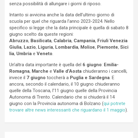
senza possibilità di allungare i giorni di riposo.
Intanto si avvicina anche la data dell’ultimo giorno di
scuola per quel che riguarda l’anno 2023-2024. Nello
specifico si legge che la data principale è quella di sabato 8
giugno scelto da queste regioni:
Abruzzo
,
Basilicata
,
Calabria
,
Campania
,
Friuli Venezia
Giulia
,
Lazio
,
Liguria
,
Lombardia
,
Molise
,
Piemonte
,
Sici
lia
,
Umbria
e
Veneto
.
Un’altra data importante è quella del
6 giugno
:
Emilia-
Romagna
,
Marche
e
Valle d’Aosta
chiuderanno i cancelli,
invece il
7 giugno
toccherà a
Puglia e Sardegna
. E
ancora, secondo il calendario, il 10 giugno chiuderanno
quelle della Toscana, l’11 giugno quelle della Provincia
Autonoma di Trento. Calendario che si chiuderà il 14
giugno con la Provincia autonoma di Bolzano (
qui potrete
trovare altre news interessanti che riguardano il 1 maggio
).
Navigazione