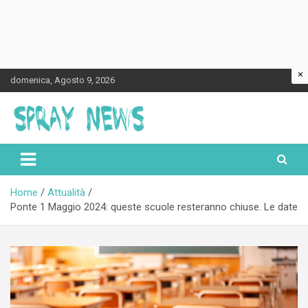
×
Skip
domenica, Agosto 9, 2026
to
content
Spraynews.it
Home
Attualità
Ponte 1 Maggio 2024: queste scuole resteranno chiuse. Le date