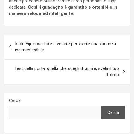
anche procedere online tramite l’area personale o l’app
dedicata.
Così il guadagno è garantito e ottenibile in
maniera veloce ed intelligente.
Navigazione
Isole Fiji, cosa fare e vedere per vivere una vacanza
articoli
indimenticabile
Test della porta: quella che scegli di aprire, svela il tuo
futuro
Cerca
Cerca