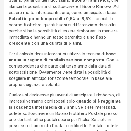
Stiamo parlando del nuovissimo
Buono 4 anni Plus,
che
rilancia la possibilità di sottoscrivere il Buono Rinnova. Ad
essere molto interessanti sono, come anticipato, i tassi.
Balzati in poco tempo dallo 0,5% al 3,5%.
Lanciati lo
scorso 5 ottobre, questi buoni si differenziato dagli altri
perché si ha la possibilità di essere rimborsati in maniera
immediata e hanno un tasso garantito e
uno fisso
crescente con una durata di 6 anni.
Per il calcolo degli interessi, si utilizza la tecnica di
base
annua in regime di capitalizzazione composta.
Con la
corrispondenza che parte dal terzo anno dalla data di
sottoscrizione. Ovviamente viene data la possibilità di
scegliere in anticipo l’orizzonte temporale, in base alle
proprie esigenze e volontà.
Qualora si decidesse più avanti di anticipare il rimborso, gli
interessi verranno corrisposti solo
quando si è raggiunta
la scadenza intermedia di 3 anni.
Se siete interessati,
potete sottoscrivere un Buono Fruttifero Postale presso
uno dei tanti uffici postali sparsi per l’Italia. Se siete in
possesso di un conto Posta o un libretto Postale, potete