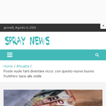
×
Skip
giovedì, Agosto 6, 2026
to
content
Spraynews.it
Home
Attualità
Poste vuole farti diventare ricco: con questo nuovo buono
fruttifero tassi alle stelle