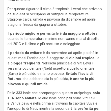
Per quanto riguarda il clima è tropicale: i venti che arrivano
da sud-est si occupano di mitigare le temperature.
Stagione calda, umida e piovosa da dicembre ad aprile,
stagione fresca da giugno a ottobre.
Il
periodo migliore
per visitarle è
da maggio a ottobre
,
quando le temperature minime non vanno mai al di sotto
dei 20°C e il clima è più asciutto e soleggiato.
Il
periodo da evitare
è da novembre ad aprile, poiché in
questi mesi l’arcipelago è soggetto ai
cicloni tropicali
e
a
piogge frequenti
. Nell’isola principale di Viti Levu il
versante occidentale (Nadi) rispetto a quello orientale
(Suva) è più caldo e meno piovoso.
Evitate l’isola di
Rotuma
, che sebbene sia la più calda,
è anche la più
piovosa e quindi umida.
Delle 333 isole che compongono questo arcipelago,
solo
116 sono abitate
: le due isole principali sono
Viti Levu
e
Vanua Levu
e nella prima si trovano la capitale Suva e
l’aeroporto di Nadi, mentre la seconda
è la preferita per