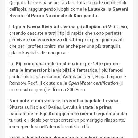
Qui potrete fare base per visitare tutta la parte occidentale
dell’isola, raggiungendo luoghi come le
Lautoka,
la
Saweni
Beach
e il
Parco Nazionale di Koroyanitu.
L’
Upper Navua River
attraversa gli altopiani di Viti Levu
,
creando cascate e tutti i tipi di rapide che sono perfette
per
vivere un’esperienza di rafting
, sia per i principianti
che per i professionisti, ma anche per una più tranquilla
gita in kayak tra le mangrovie.
Le Fiji sono una delle destinazioni perfette per chi
ama le immersioni:
la visibilità è fantastica, i più famosi
punti di discesa includono Astrolabe Reef, Beqa Lagoon e
Rainbow Reef.
Il costo della
Open Water certification
(il
corso subacqueo) è di circa 300 Euro.
Non potete non visitare la vecchia capitale Levuka
.
Situata sull’isola di Ovalau, Levuka è stata
la prima
capitale delle Fiji
.
Ad oggi molto meno frequentata dai
turisti
, è l’ideale per trascorrere un pomeriggio rilassante,
immergendosi nell’atmosfera della città.
Infine
le Fiji offrono alcune tra le migliori occasioni al