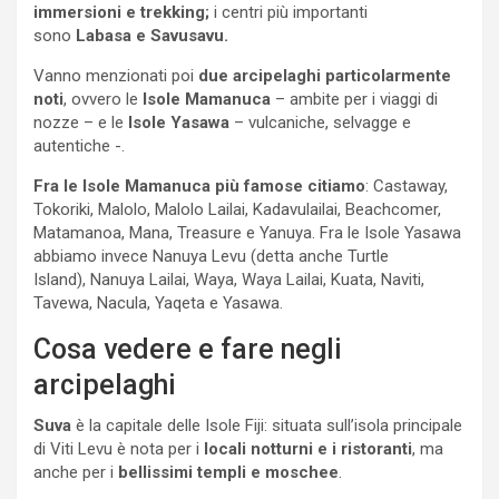
immersioni e trekking;
i centri più importanti
sono
Labasa e Savusavu.
Vanno menzionati poi
due arcipelaghi
particolarmente
noti
, ovvero le
Isole Mamanuca
– ambite per i viaggi di
nozze – e le
Isole Yasawa
– vulcaniche, selvagge e
autentiche -.
Fra le Isole Mamanuca più famose citiamo
: Castaway,
Tokoriki, Malolo, Malolo Lailai, Kadavulailai, Beachcomer,
Matamanoa, Mana, Treasure e Yanuya. Fra le Isole Yasawa
abbiamo invece Nanuya Levu (detta anche Turtle
Island), Nanuya Lailai, Waya, Waya Lailai, Kuata, Naviti,
Tavewa, Nacula, Yaqeta e Yasawa.
Cosa vedere e fare negli
arcipelaghi
Suva
è la capitale delle Isole Fiji: situata sull’isola principale
di Viti Levu è nota per i
locali notturni e i ristoranti
, ma
anche per i
bellissimi templi e moschee
.