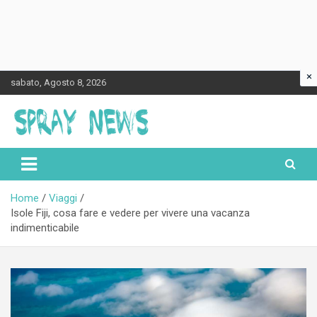
×
Skip
sabato, Agosto 8, 2026
to
content
Spraynews.it
Home
Viaggi
Isole Fiji, cosa fare e vedere per vivere una vacanza
indimenticabile