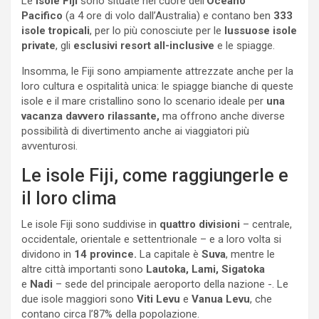
Le
Isole Fiji
sono situate nel cuore dell’
Oceano
Pacifico
(a 4 ore di volo dall’Australia) e contano ben
333
isole tropicali
, per lo più conosciute per le
lussuose isole
private
, gli
esclusivi resort all-inclusive
e le spiagge.
Insomma, le Fiji sono ampiamente attrezzate anche per la
loro cultura e ospitalità unica: le spiagge bianche di queste
isole e il mare cristallino sono lo scenario ideale per
una
vacanza davvero rilassante,
ma offrono anche diverse
possibilità di divertimento anche ai viaggiatori più
avventurosi.
Le isole Fiji, come raggiungerle e
il loro clima
Le isole Fiji sono suddivise in
quattro divisioni
– centrale,
occidentale, orientale e settentrionale – e a loro volta si
dividono in
14 province.
La capitale è
Suva
, mentre le
altre città importanti sono
Lautoka, Lami, Sigatoka
e
Nadi
– sede del principale aeroporto della nazione -. Le
due isole maggiori sono
Viti Levu
e
Vanua Levu
, che
contano circa l’87% della popolazione.