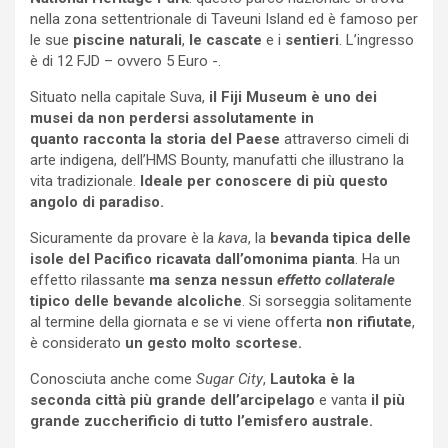
nella zona settentrionale di Taveuni Island ed è famoso per
le sue
piscine naturali
,
le cascate
e i
sentieri
. L’ingresso
è di 12 FJD – ovvero 5 Euro -.
Situato nella capitale Suva,
il Fiji Museum è uno dei
musei da non perdersi assolutamente in
quanto
racconta la storia del Paese
attraverso cimeli di
arte indigena, dell’HMS Bounty, manufatti che illustrano la
vita tradizionale.
Ideale per conoscere di più questo
angolo di paradiso.
Sicuramente da provare è la
kava
, la
bevanda tipica delle
isole del Pacifico ricavata dall’omonima pianta
. Ha un
effetto rilassante
ma senza nessun
effetto collaterale
tipico delle bevande alcoliche
. Si sorseggia solitamente
al termine della giornata e se vi viene offerta
non rifiutate
,
è considerato
un gesto molto scortese.
Conosciuta anche come
Sugar City
,
Lautoka è la
seconda città più grande dell’arcipelago
e vanta
il più
grande zuccherificio di tutto l’emisfero australe.