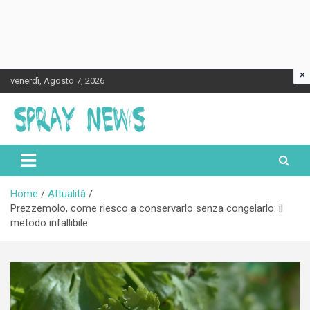
×
Skip
venerdì, Agosto 7, 2026
to
content
Spraynews.it
Home
Attualità
Prezzemolo, come riesco a conservarlo senza congelarlo: il
metodo infallibile