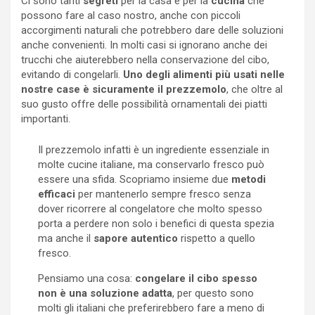
Ci sono tanti
segreti
per la casa e per la
cucina
che
possono fare al caso nostro, anche con piccoli
accorgimenti naturali che potrebbero dare delle soluzioni
anche convenienti. In molti casi si ignorano anche dei
trucchi che aiuterebbero nella conservazione del cibo,
evitando di congelarli.
Uno degli alimenti più usati nelle
nostre case è sicuramente il prezzemolo
, che oltre al
suo gusto offre delle possibilità ornamentali dei piatti
importanti.
Il prezzemolo infatti è un ingrediente essenziale in
molte cucine italiane, ma conservarlo fresco può
essere una sfida. Scopriamo insieme due
metodi
efficaci
per mantenerlo sempre fresco senza
dover ricorrere al congelatore che molto spesso
porta a perdere non solo i benefici di questa spezia
ma anche il
sapore autentico
rispetto a quello
fresco.
Pensiamo una cosa:
congelare il cibo spesso
non è una soluzione adatta
, per questo sono
molti gli italiani che preferirebbero fare a meno di