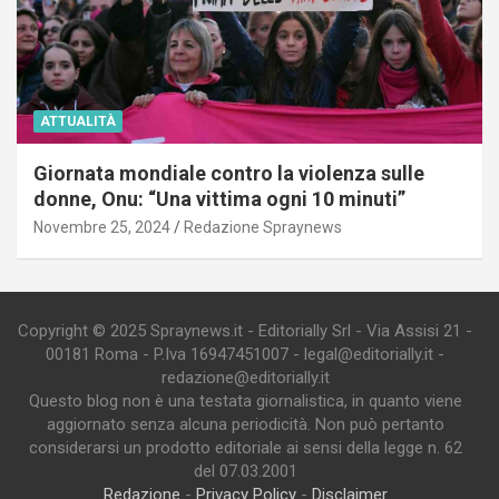
ATTUALITÀ
Giornata mondiale contro la violenza sulle
donne, Onu: “Una vittima ogni 10 minuti”
Novembre 25, 2024
Redazione Spraynews
Copyright © 2025 Spraynews.it - Editorially Srl - Via Assisi 21 -
00181 Roma - P.Iva 16947451007 - legal@editorially.it -
redazione@editorially.it
Questo blog non è una testata giornalistica, in quanto viene
aggiornato senza alcuna periodicità. Non può pertanto
considerarsi un prodotto editoriale ai sensi della legge n. 62
del 07.03.2001
Redazione
-
Privacy Policy
-
Disclaimer