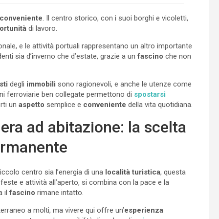
conveniente
. Il centro storico, con i suoi borghi e vicoletti,
rtunità
di lavoro.
onale, e le attività portuali rappresentano un altro importante
sidenti sia d’inverno che d’estate, grazie a un
fascino
che non
sti
degli
immobili
sono ragionevoli, e anche le utenze come
i ferroviarie ben collegate permettono di
spostarsi
rti un
aspetto
semplice e
conveniente
della vita quotidiana.
iera ad abitazione: la scelta
permanente
piccolo centro sia l’energia di una
località turistica
, questa
 feste e attività all’aperto, si combina con la pace e la
 il
fascino
rimane intatto.
rraneo a molti, ma vivere qui offre un’
esperienza