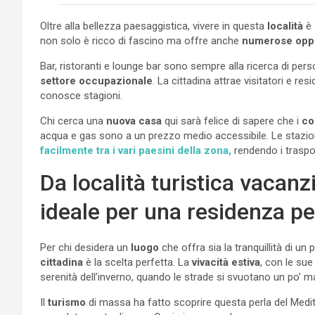
Oltre alla bellezza paesaggistica, vivere in questa
località
è
non solo è ricco di fascino ma offre anche
numerose oppo
Bar, ristoranti e lounge bar sono sempre alla ricerca di pers
settore occupazionale
. La cittadina attrae visitatori e re
conosce stagioni.
Chi cerca una
nuova casa
qui sarà felice di sapere che i
co
acqua e gas sono a un prezzo medio accessibile. Le stazion
facilmente tra i vari paesini della zona,
rendendo i traspo
Da località turistica vacanz
ideale per una residenza 
Per chi desidera un
luogo
che offra sia la tranquillità di un 
cittadina
è la scelta perfetta. La
vivacità estiva
, con le sue
serenità dell’inverno, quando le strade si svuotano un po’ ma
Il
turismo
di massa ha fatto scoprire questa perla del Medite