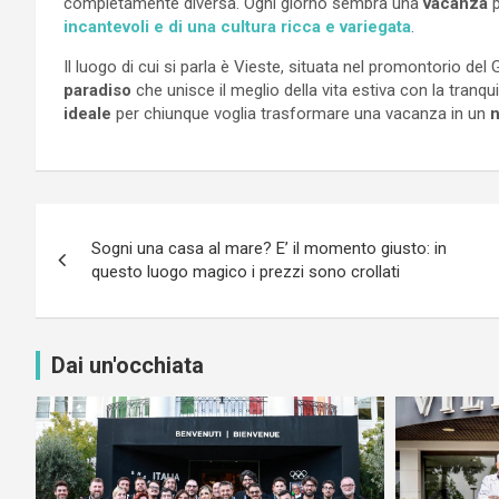
completamente diversa. Ogni giorno sembra una
vacanza
p
incantevoli e di una cultura ricca e variegata
.
Il luogo di cui si parla è Vieste, situata nel promontorio del
paradiso
che unisce il meglio della vita estiva con la tranqui
ideale
per chiunque voglia trasformare una vacanza in un
n
Navigazione
Sogni una casa al mare? E’ il momento giusto: in
articoli
questo luogo magico i prezzi sono crollati
Dai un'occhiata