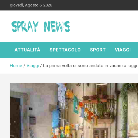
Skip
giovedì, Agosto 6, 2026
to
content
Spraynews.it
ATTUALITÀ
SPETTACOLO
SPORT
VIAGGI
Home
Viaggi
La prima volta ci sono andato in vacanza: oggi 