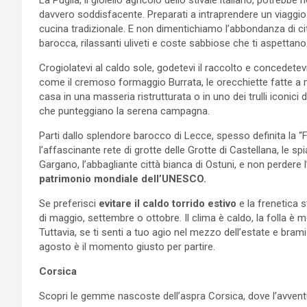
davvero soddisfacente. Preparati a intraprendere un viaggio 
cucina tradizionale. E non dimentichiamo l’abbondanza di ci
barocca, rilassanti uliveti e coste sabbiose che ti aspettano
Crogiolatevi al caldo sole, godetevi il raccolto e concedetevi
come il cremoso formaggio Burrata, le orecchiette fatte a man
casa in una masseria ristrutturata o in uno dei trulli iconici 
che punteggiano la serena campagna.
Parti dallo splendore barocco di Lecce, spesso definita la “F
l’affascinante rete di grotte delle Grotte di Castellana, le 
Gargano, l’abbagliante città bianca di Ostuni, e non perdere l
patrimonio mondiale dell’UNESCO.
Se preferisci
evitare il caldo torrido estivo
e la frenetica s
di maggio, settembre o ottobre. Il clima è caldo, la folla è
Tuttavia, se ti senti a tuo agio nel mezzo dell’estate e brami
agosto è il momento giusto per partire.
Corsica
Scopri le gemme nascoste dell’aspra Corsica, dove l’avventu