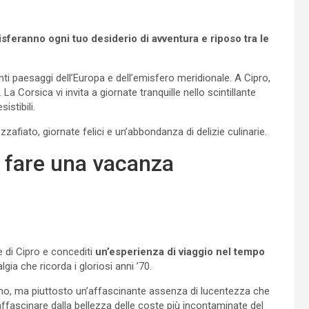
sferanno ogni tuo desiderio di avventura e riposo tra le
anti paesaggi dell’Europa e dell’emisfero meridionale. A Cipro,
a Corsica vi invita a giornate tranquille nello scintillante
istibili.
fiato, giornate felici e un’abbondanza di delizie culinarie.
 fare una vacanza
e di Cipro e concediti
un’esperienza di viaggio nel tempo
ia che ricorda i gloriosi anni ’70.
rno, ma piuttosto un’affascinante assenza di lucentezza che
affascinare dalla bellezza delle coste più incontaminate del