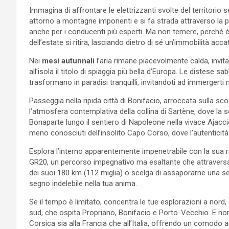
Immagina di affrontare le elettrizzanti svolte del territorio
attorno a montagne imponenti e si fa strada attraverso la
anche per i conducenti più esperti. Ma non temere, perché 
dell’estate si ritira, lasciando dietro di sé un’immobilità acca
Nei
mesi autunnali
l’aria rimane piacevolmente calda, invi
all’isola il titolo di spiaggia più bella d’Europa. Le distese sa
trasformano in paradisi tranquilli, invitandoti ad immergerti n
Passeggia nella ripida città di Bonifacio, arroccata sulla sco
l’atmosfera contemplativa della collina di Sartène, dove la
Bonaparte lungo il sentiero di Napoleone nella vivace Ajaccio
meno conosciuti dell’insolito Capo Corso, dove l’autenticit
Esplora l’interno apparentemente impenetrabile con la sua r
GR20, un percorso impegnativo ma esaltante che attraversa i
dei suoi 180 km (112 miglia) o scelga di assaporarne una sez
segno indelebile nella tua anima.
Se il tempo è limitato, concentra le tue esplorazioni a nord, 
sud, che ospita Propriano, Bonifacio e Porto-Vecchio. E non 
Corsica sia alla Francia che all’Italia, offrendo un comodo 