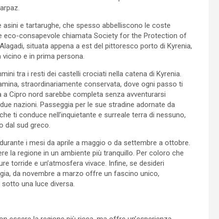
Karpaz.
re asini e tartarughe, che spesso abbelliscono le coste
one eco-consapevole chiamata Society for the Protection of
 Alagadi, situata appena a est del pittoresco porto di Kyrenia,
 vicino e in prima persona.
i tra i resti dei castelli crociati nella catena di Kyrenia.
alamina, straordinariamente conservata, dove ogni passo ti
ita a Cipro nord sarebbe completa senza avventurarsi
a due nazioni. Passeggia per le sue stradine adornate da
he ti conduce nell’inquietante e surreale terra di nessuno,
co dal sud greco.
a durante i mesi da aprile a maggio o da settembre a ottobre.
re la regione in un ambiente più tranquillo. Per coloro che
 torride e un’atmosfera vivace. Infine, se desideri
ggia, da novembre a marzo offre un fascino unico,
 sotto una luce diversa.
e non essere la regione più ricca, ma offre un’esperienza