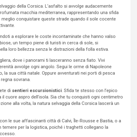
 selvaggio della Corsica. L’asfalto si avvolge audacemente
 profumata macchia mediterranea, rappresentando una sfida
è meglio conquistare queste strade quando il sole cocente
ttivante.
tandoti a esplorare le coste incontaminate che hanno valso
bbiose, un tempo piene di turisti in cerca di sole, si
ella loro bellezza senza le distrazioni della folla estiva.
gliera, dove i panorami ti lasceranno senza fiato. Vivi
 serenità avvolge ogni angolo. Segui le orme di Napoleone
, la sua città natale. Oppure avventurati nei porti di pesca
à regna sovrana.
ete di
sentieri escursionistici
. Sfida te stesso con l’epico
l cuore aspro dell’isola. Sia che tu conquisti ogni centimetro
ione alla volta, la natura selvaggia della Corsica lascerà un
con le sue affascinanti città di Calvi, Île-Rousse e Bastia, o a
temere per la logistica, poiché i traghetti collegano la
accesso.