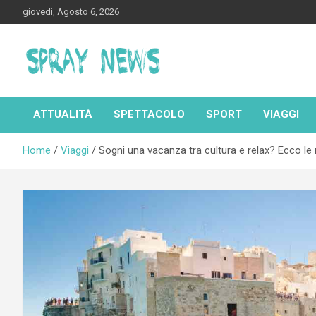
Skip
giovedì, Agosto 6, 2026
to
content
Spraynews.it
ATTUALITÀ
SPETTACOLO
SPORT
VIAGGI
Home
Viaggi
Sogni una vacanza tra cultura e relax? Ecco le mi