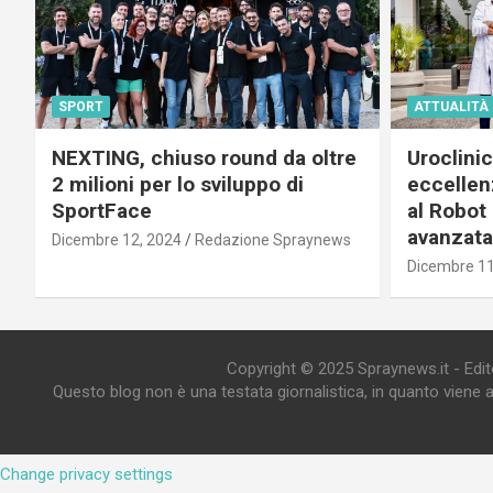
SPORT
ATTUALITÀ
NEXTING, chiuso round da oltre
Uroclini
2 milioni per lo sviluppo di
eccellenz
SportFace
al Robot 
avanzata
Dicembre 12, 2024
Redazione Spraynews
Dicembre 11
Copyright © 2025 Spraynews.it - Editor
Questo blog non è una testata giornalistica, in quanto viene 
Change privacy settings