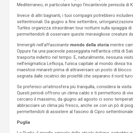
Mediterraneo, in particolare lungo l’incantevole penisola di 
Invece di altri bagnanti, i tuoi compagni potrebbero include
settentrionali. Da giugno a fine settembre, un’organizzazi
Turtles organizza straordinari tour notturni sulla spiaggia di
permettendoti di osservare queste meravigliose creature da
Immergiti nell’affascinante
mondo della storia
mentre cammin
Oppure fai una piacevole passeggiata nell’antica città di S
trasporta indietro nel tempo. E, naturalmente, nessuna vis
nell’enigmatica Lefkoşa, l’unica capitale al mondo divisa tr
maestosi minareti prima di attraversare un posto di blocco c
segnata dalle cicatrici dei proiettili che separano il nord tur
Se preferisci un’atmosfera più tranquilla, considera la visit
Questi periodi offrono un clima caldo e ti permettono di vive
cercano il massimo, da giugno ad agosto ci sono temperature
abbracciare un clima più fresco, anche se con un pò di pio
permettendoti di assistere al fascino di Cipro settentrionale
Puglia
La Puglia, il gioiello agricolo dello stivale italiano, potrebb