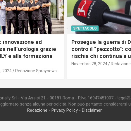
SPETTACOLO
c: innovazione ed
Prosegue la guerra di
a nell’urologia grazie
contro il “pezzotto”: c
ILY e alla formazione
rischia chi continua a 
Novembre 28, 2024
Redazione
, 2024
Redazione Spraynews
ially Srl - Via Assisi 21 - 00181 Roma - P.Iva 16947451007 - legal@edi
aggiornato senza alcuna periodicità. Non può pertanto considerarsi un 
Redazione
-
Privacy Policy
-
Disclaimer