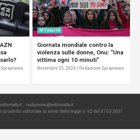
ATTUALITÀ
 DAZN
Giornata mondiale contro la
osa
violenza sulle donne, Onu: “Una
usarlo?
vittima ogni 10 minuti”
 Spraynews
Novembre 25, 2024
Redazione Spraynews
torially.it - redazione@editorially.it
prodotto editoriale ai sensi della legge n. 62 del 07.03.2001