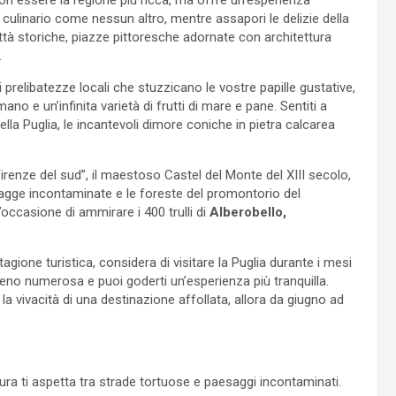
culinario come nessun altro, mentre assapori le delizie della
ttà storiche, piazze pittoresche adornate con architettura
.
 prelibatezze locali che stuzzicano le vostre papille gustative,
o e un’infinita varietà di frutti di mare e pane. Sentiti a
della Puglia, le incantevoli dimore coniche in pietra calcarea
irenze del sud”, il maestoso Castel del Monte del XIII secolo,
spiagge incontaminate e le foreste del promontorio del
’occasione di ammirare i 400 trulli di
Alberobello,
tagione turistica, considera di visitare la Puglia durante i mesi
 meno numerosa e puoi goderti un’esperienza più tranquilla.
 la vivacità di una destinazione affollata, allora da giugno ad
ra ti aspetta tra strade tortuose e paesaggi incontaminati.