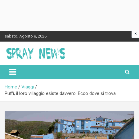
×
Skip
sabato, Agosto 8, 2026
to
content
Spraynews.it
Home
Viaggi
Puffi, il loro villaggio esiste davvero. Ecco dove si trova