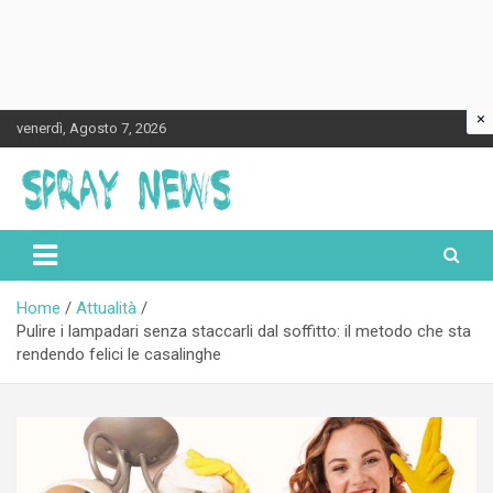
×
Skip
venerdì, Agosto 7, 2026
to
content
Spraynews.it
Home
Attualità
Pulire i lampadari senza staccarli dal soffitto: il metodo che sta
rendendo felici le casalinghe