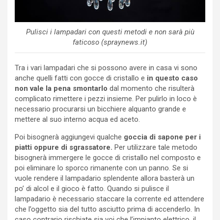
Pulisci i lampadari con questi metodi e non sarà più
faticoso (spraynews.it)
Tra i vari lampadari che si possono avere in casa vi sono
anche quelli fatti con gocce di cristallo e
in questo caso
non vale la pena smontarlo
dal momento che risulterà
complicato rimettere i pezzi insieme. Per pulirlo in loco è
necessario procurarsi un bicchiere alquanto grande e
mettere al suo interno acqua ed aceto.
Poi bisognerà aggiungevi qualche
goccia di sapone per i
piatti oppure di sgrassatore.
Per utilizzare tale metodo
bisognerà immergere le gocce di cristallo nel composto e
poi eliminare lo sporco rimanente con un panno. Se si
vuole rendere il lampadario splendente allora basterà un
po’ di alcol e il gioco è fatto. Quando si pulisce il
lampadario è necessario staccare la corrente ed attendere
che l’oggetto sia del tutto asciutto prima di accenderlo. In
caso contrario rischiate sia voi che l’impianto elettrico, il