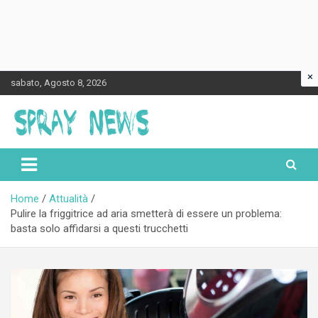
×
Skip
sabato, Agosto 8, 2026
to
content
Spraynews.it
Home
Attualità
Pulire la friggitrice ad aria smetterà di essere un problema:
basta solo affidarsi a questi trucchetti