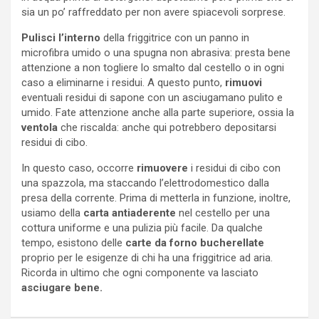
sia un po’ raffreddato per non avere spiacevoli sorprese.
Pulisci l’interno
della friggitrice con un panno in
microfibra umido o una spugna non abrasiva: presta bene
attenzione a non togliere lo smalto dal cestello o in ogni
caso a eliminarne i residui. A questo punto,
rimuovi
eventuali residui di sapone con un asciugamano pulito e
umido. Fate attenzione anche alla parte superiore, ossia la
ventola
che riscalda: anche qui potrebbero depositarsi
residui di cibo.
In questo caso, occorre
rimuovere
i residui di cibo con
una spazzola, ma staccando l’elettrodomestico dalla
presa della corrente. Prima di metterla in funzione, inoltre,
usiamo della
carta antiaderente
nel cestello per una
cottura uniforme e una pulizia più facile. Da qualche
tempo, esistono delle
carte da forno bucherellate
proprio per le esigenze di chi ha una friggitrice ad aria.
Ricorda in ultimo che ogni componente va lasciato
asciugare bene.