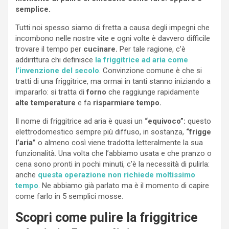
semplice.
Tutti noi spesso siamo di fretta a causa degli impegni che
incombono nelle nostre vite e ogni volte è davvero difficile
trovare il tempo per
cucinare.
Per tale ragione, c’è
addirittura chi definisce
la friggitrice ad aria come
l’invenzione del secolo
. Convinzione comune è che si
tratti di una friggitrice, ma ormai in tanti stanno iniziando a
impararlo: si tratta di
forno
che raggiunge rapidamente
alte temperature
e fa
risparmiare tempo.
Il nome di friggitrice ad aria è quasi un
“equivoco”:
questo
elettrodomestico sempre più diffuso, in sostanza,
“frigge
l’aria”
o almeno così viene tradotta letteralmente la sua
funzionalità. Una volta che l’abbiamo usata e che pranzo o
cena sono pronti in pochi minuti, c’è la necessità di pulirla:
anche
questa operazione non richiede moltissimo
tempo
. Ne abbiamo già parlato ma è il momento di capire
come farlo in 5 semplici mosse.
Scopri come pulire la friggitrice