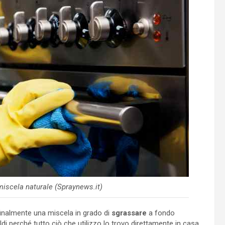
miscela naturale (Spraynews.it)
 finalmente una miscela in grado di
sgrassare
a fondo
di perché tutto ciò che utilizzo lo trovo direttamente in casa,