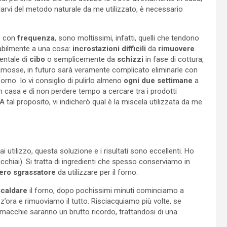
rlarvi del metodo naturale da me utilizzato, è necessario
to con
frequenza
, sono moltissimi, infatti, quelli che tendono
tabilmente a una cosa:
incrostazioni
difficili
da
rimuovere
.
entale di
cibo
o semplicemente da
schizzi
in fase di cottura,
osse, in futuro sarà veramente complicato eliminarle con
forno. Io vi consiglio di pulirlo almeno
ogni due settimane
a
 in casa e di non perdere tempo a cercare tra i prodotti
 A tal proposito, vi indicherò qual è la miscela utilizzata da me.
 utilizzo, questa soluzione e i risultati sono eccellenti. Ho
cchiai). Si tratta di ingredienti che spesso conserviamo in
ero sgrassatore
da utilizzare per il forno.
scaldare
il forno, dopo pochissimi minuti cominciamo a
’ora e rimuoviamo il tutto. Risciacquiamo più volte, se
e macchie saranno un brutto ricordo, trattandosi di una