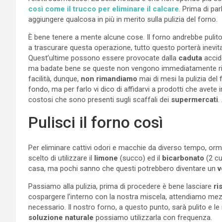
così come il trucco per eliminare il calcare
. Prima di pa
aggiungere qualcosa in più in merito sulla pulizia del forno.
È bene tenere a mente alcune cose. Il forno andrebbe puli
a trascurare questa operazione, tutto questo porterà inevi
Quest’ultime possono essere provocate dalla
caduta
accid
ma badate bene se queste non vengono immediatamente rim
facilità, dunque,
non rimandiamo
mai di mesi la pulizia del 
fondo, ma per farlo vi dico di affidarvi a prodotti che avete
costosi che sono presenti sugli scaffali dei
supermercati
.
Pulisci il forno così
Per eliminare cattivi odori e macchie da diverso tempo, ormai
scelto di utilizzare il
limone
(succo) ed il
bicarbonato
(2 cu
casa, ma pochi sanno che questi potrebbero diventare un
v
Passiamo alla pulizia, prima di procedere è bene lasciare
ri
cospargere l’interno con la nostra miscela, attendiamo mezz
necessario. Il nostro forno, a questo punto, sarà pulito e l
soluzione naturale
possiamo utilizzarla con frequenza.