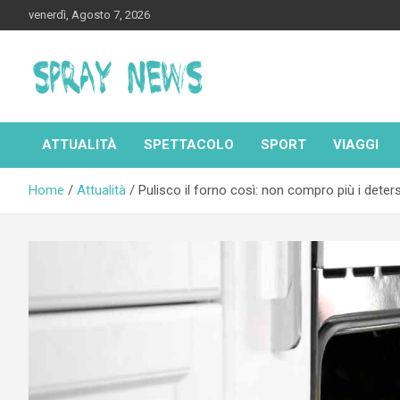
Skip
venerdì, Agosto 7, 2026
to
content
Spraynews.it
ATTUALITÀ
SPETTACOLO
SPORT
VIAGGI
Home
Attualità
Pulisco il forno così: non compro più i deter