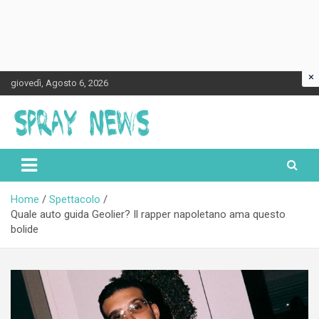
×
Skip
giovedì, Agosto 6, 2026
to
content
Spraynews.it
Home
Spettacolo
Quale auto guida Geolier? Il rapper napoletano ama questo
bolide