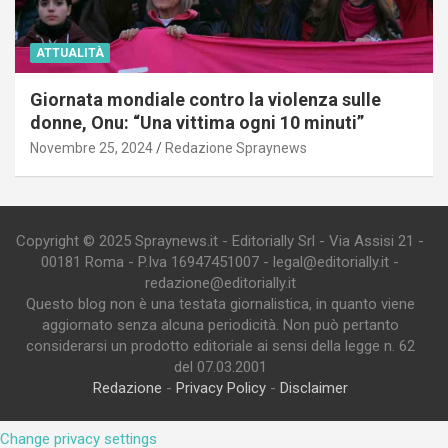
ATTUALITÀ
Giornata mondiale contro la violenza sulle
donne, Onu: “Una vittima ogni 10 minuti”
Novembre 25, 2024
Redazione Spraynews
Copyright © 2025 Spraynews.it - Editorially Srl - Via Assisi 21 -
00181 Roma - P.Iva 16947451007 - legal@editorially.it -
redazione@editorially.it
Questo blog non è una testata giornalistica, in quanto viene
aggiornato senza alcuna periodicità. Non può pertanto
considerarsi un prodotto editoriale ai sensi della legge n. 62
del 07.03.2001
Redazione
-
Privacy Policy
-
Disclaimer
Change privacy settings