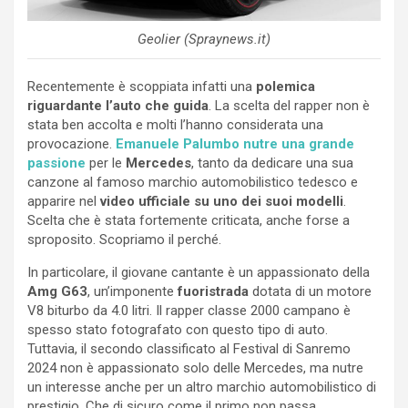
Geolier (Spraynews.it)
Recentemente è scoppiata infatti una
polemica
riguardante l’auto che guida
. La scelta del rapper non è
stata ben accolta e molti l’hanno considerata una
provocazione.
Emanuele Palumbo nutre una grande
passione
per le
Mercedes
, tanto da dedicare una sua
canzone al famoso marchio automobilistico tedesco e
apparire nel
video ufficiale su uno dei suoi modelli
.
Scelta che è stata fortemente criticata, anche forse a
sproposito. Scopriamo il perché.
In particolare, il giovane cantante è un appassionato della
Amg G63
, un’imponente
fuoristrada
dotata di un motore
V8 biturbo da 4.0 litri. Il rapper classe 2000 campano è
spesso stato fotografato con questo tipo di auto.
Tuttavia, il secondo classificato al Festival di Sanremo
2024 non è appassionato solo delle Mercedes, ma nutre
un interesse anche per un altro marchio automobilistico di
prestigio. Che di sicuro come il primo non passa