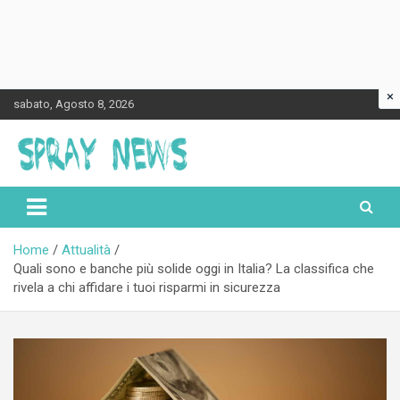
×
Skip
sabato, Agosto 8, 2026
to
content
Spraynews.it
Home
Attualità
Quali sono e banche più solide oggi in Italia? La classifica che
rivela a chi affidare i tuoi risparmi in sicurezza