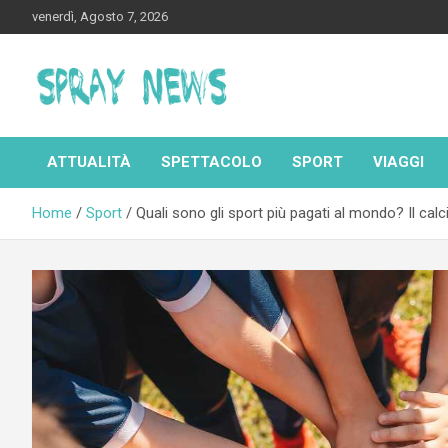
Skip
venerdì, Agosto 7, 2026
to
content
Spraynews.it
ATTUALITÀ
SPETTACOLO
SPORT
VIAGGI
Home
Sport
Quali sono gli sport più pagati al mondo? Il calci