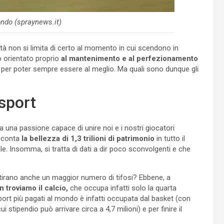
ondo (spraynews.it)
ità non si limita di certo al momento in cui scendono in
o orientato proprio
al mantenimento e al perfezionamento
i per poter sempre essere al meglio. Ma quali sono dunque gli
sport
a una passione capace di unire noi e i nostri giocatori
 conta
la bellezza di 1,3 trilioni di patrimonio
in tutto il
. Insomma, si tratta di dati a dir poco sconvolgenti e che
ttirano anche un maggior numero di tifosi? Ebbene, a
 troviamo il calcio,
che occupa infatti solo la quarta
sport più pagati al mondo è infatti occupata dal basket (con
cui stipendio può arrivare circa a 4,7 milioni) e per finire il