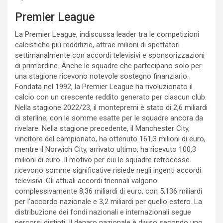
Premier League
La Premier League, indiscussa leader tra le competizioni
calcistiche più redditizie, attrae milioni di spettatori
settimanalmente con accordi televisivi e sponsorizzazioni
di prim’ordine. Anche le squadre che partecipano solo per
una stagione ricevono notevole sostegno finanziario.
Fondata nel 1992, la Premier League ha rivoluzionato il
calcio con un crescente reddito generato per ciascun club.
Nella stagione 2022/23, il montepremi è stato di 2,6 miliardi
di sterline, con le somme esatte per le squadre ancora da
rivelare. Nella stagione precedente, il Manchester City,
vincitore del campionato, ha ottenuto 161,3 milioni di euro,
mentre il Norwich City, arrivato ultimo, ha ricevuto 100,3
milioni di euro. Il motivo per cui le squadre retrocesse
ricevono somme significative risiede negli ingenti accordi
televisivi. Gli attuali accordi triennali valgono
complessivamente 8,36 miliardi di euro, con 5,136 miliardi
per l’accordo nazionale e 3,2 miliardi per quello estero. La
distribuzione dei fondi nazionali e internazionali segue
percorsi distinti. Il denaro nazionale è diviso secondo uno