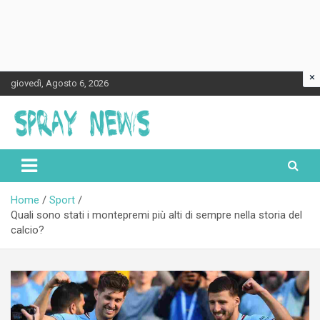
×
Skip
giovedì, Agosto 6, 2026
to
content
Spraynews.it
Home
Sport
Quali sono stati i montepremi più alti di sempre nella storia del
calcio?