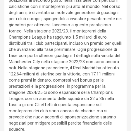
posiziona al secondo posto nella lista delle competizioni
calcistiche con il montepremi più alto al mondo. Nel corso
degli anni, è diventata un notevole generatore di guadagni
per i club europei, spingendoli a investire pesantemente nei
giocatori per ottenere l’accesso a questo prestigioso
torneo. Nella stagione 2022/23, il montepremi della
Champions League ha raggiunto 1,5 miliardi di euro,
distribuiti tra i club partecipanti, incluso un premio per quelli
che avanzano alla fase preliminare. Ogni progressione di
fase comporta ulteriori guadagni. I dettagli sulla vincita del
Manchester City nella stagione 2022/23 non sono ancora
noti. Nella stagione precedente, il Real Madrid ha ottenuto
122,64 milioni di sterline per la vittoria, con 17,11 milioni
come premi in denaro, compresi vari bonus per le
prestazioni e la progressione. In programma per la
stagione 2024/25 ci sono espansioni della Champions
League, con un aumento delle squadre da 32 a 36 nella
fase a gironi. Gli effetti di questa espansione sul
montepremi dei club sono ancora da chiarire, ma si
prevede che nuovi accordi di sponsorizzazione saranno
negoziati per mitigare possibili perdite finanziarie delle
squadre.