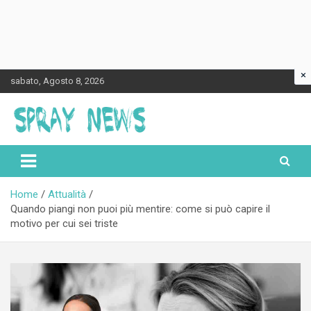
×
Skip
sabato, Agosto 8, 2026
to
content
Spraynews.it
Home
Attualità
Quando piangi non puoi più mentire: come si può capire il
motivo per cui sei triste