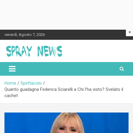
×
Skip
venerdì, Agosto 7, 2026
to
content
Spraynews.it
Home
Spettacolo
Quanto guadagna Federica Sciarelli a Chi l’ha visto? Svelato il
cachet