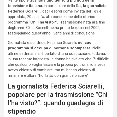
Nel tempo è diventata
uno dei volti più noti della
televisione italiana
, in particolare della Rai,
la giornalista
Federica Sciarelli
, dagli esordi come inviata del Tg3 è
approdata, 20 anni fa, alla conduzione dello storico
programma “
Chi l’ha visto?
”. Trasmissione nata alla fine
degli anni ’80, la Sciarelli ne ha preso le redini nel 2004,
festeggiando quest’anno i venti anni di conduzione.
Giornalista e scrittrice, Federica Sciarelli,
nel suo
programma si occupa di persone scomparse
. Nelle
ultime settimane si è parlato di una sostituzione, tuttavia,
in una recente intervista, la donna ha rivelato che “è difficile
che qualcuno voglia lasciare la propria poltrona, io invece
avevo chiesto di cambiare, ma mi hanno chiesto di
rimanere e allora l’ho fatto con grande piacere”.
La giornalista Federica Sciarelli,
popolare per la trasmissione “Chi
l’ha visto?”: quando guadagna di
stipendio