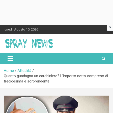
×
Skip
lunedì, Agosto 10, 2026
to
content
Spraynews.it
Home
Attualità
Quanto guadagna un carabiniere? L’importo netto compreso di
tredicesima è sorprendente