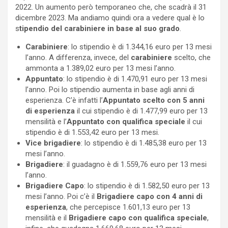
2022. Un aumento però temporaneo che, che scadrà il 31
dicembre 2023. Ma andiamo quindi ora a vedere qual è lo
s
tipendio del carabiniere in base al suo grado
.
Carabiniere
: lo stipendio è di 1.344,16 euro per 13 mesi
l’anno. A differenza, invece, del
c
arabiniere
scelto, che
ammonta a 1.389,02 euro per 13 mesi l’anno.
Appuntato
: lo stipendio è di 1.470,91 euro per 13 mesi
l’anno. Poi lo stipendio aumenta in base agli anni di
esperienza. C’è infatti l’
Appuntato scelto con 5 anni
di esperienza
il cui stipendio è di 1.477,99 euro per 13
mensilità e l’
Appuntato con qualifica speciale
il cui
stipendio è di 1.553,42 euro per 13 mesi.
Vice brigadiere
: lo stipendio è di 1.485,38 euro per 13
mesi l’anno.
Brigadiere
: il guadagno è di 1.559,76 euro per 13 mesi
l’anno.
Brigadiere Capo
: lo stipendio è di 1.582,50 euro per 13
mesi l’anno. Poi c’è il
Brigadiere capo con 4 anni di
esperienza
, che percepisce 1.601,13 euro per 13
mensilità e il
Brigadiere capo con qualifica speciale
,