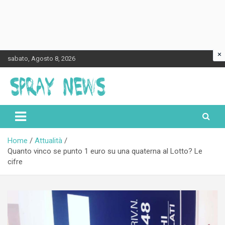
×
Skip
sabato, Agosto 8, 2026
to
content
Spraynews.it
Home
Attualità
Quanto vinco se punto 1 euro su una quaterna al Lotto? Le
cifre