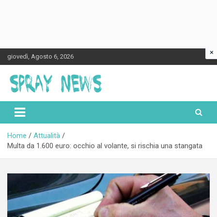
×
Skip
giovedì, Agosto 6, 2026
to
content
Spraynews.it
Home
Attualità
Multa da 1.600 euro: occhio al volante, si rischia una stangata