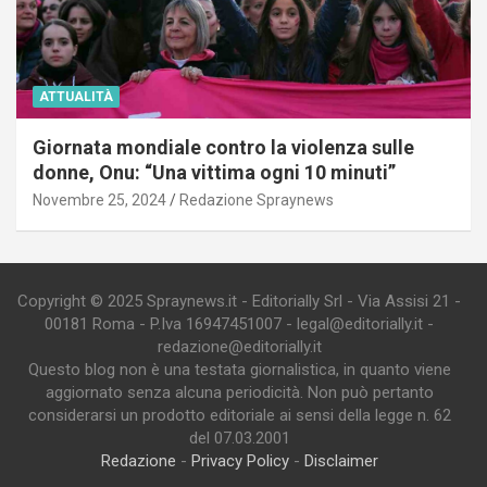
ATTUALITÀ
Giornata mondiale contro la violenza sulle
donne, Onu: “Una vittima ogni 10 minuti”
Novembre 25, 2024
Redazione Spraynews
Copyright © 2025 Spraynews.it - Editorially Srl - Via Assisi 21 -
00181 Roma - P.Iva 16947451007 - legal@editorially.it -
redazione@editorially.it
Questo blog non è una testata giornalistica, in quanto viene
aggiornato senza alcuna periodicità. Non può pertanto
considerarsi un prodotto editoriale ai sensi della legge n. 62
del 07.03.2001
Redazione
-
Privacy Policy
-
Disclaimer