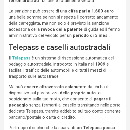
retromarcia ad “U”
che è totalmente vietata.
La sanzione può essere di una
cifra pari a 1.600 euro
,
una bella somma se non si rispetta il corretto andamento
della carreggiata, ma non solo è previsto la sanzione
accessoria della
revoca della patente
di guida ed il fermo
amministrativo del veicolo per un
periodo di 3 mesi.
Telepass e caselli autostradali
Il
Telepass
è un sistema di riscossione automatica del
pedaggio autostradale, introdotto in Italia nel
1989
e
facilita il traffico delle automobili e di tutti i mezzi di
trasporto sulle autostrade.
Ma può
essere attraversato solamente
da chi ha il
dispositivo sul parabrezza
della propria auto
o
posizionato sulla tua moto, che consente di
pagare il
pedaggio
senza fermarti al casello transitando nelle porte
dedicate Telepass, tramite addebito sul tuo conto corrente
bancario/postale o carta di credito.
Purtroppo il rischio che la sbarra
di un Telepass possa