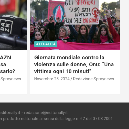
ATTUALITÀ
 DAZN
Giornata mondiale contro la
osa
violenza sulle donne, Onu: “Una
usarlo?
vittima ogni 10 minuti”
 Spraynews
Novembre 25, 2024
Redazione Spraynews
torially.it - redazione@editorially.it
prodotto editoriale ai sensi della legge n. 62 del 07.03.2001