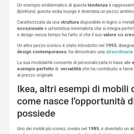
Un esempio emblematico di questa
tendenza
è rappresenta
Björklund
, questa sedia lounge è diventata un pezzo ambito
Caratterizzata da una
struttura
disponibile in legno o metal
eccezionale
e un’estetica minimalista che si integra perfe
e design senza tempo ha fatto sì che il suo
valore
sia
cres
Un altro pezzo iconico è stato introdotto nel
1993
, disegna
design contemporaneo
, ha dimostrato una
straordinaria
La sua modularità consente di personalizzarla in base alle
esempio perfetto
di
versatilità
che ha contribuito a farne 
al prezzo originale.
Ikea, altri esempi di mobili d
come nasce l’opportunità di
possiede
Uno dei mobili più iconici, creato nel
1985
, è diventato un
s