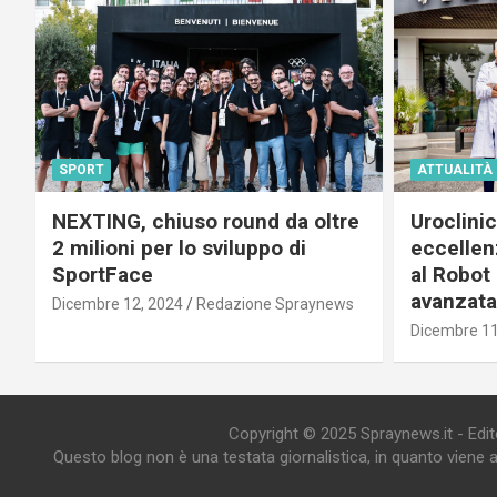
SPORT
ATTUALITÀ
NEXTING, chiuso round da oltre
Uroclini
2 milioni per lo sviluppo di
eccellenz
SportFace
al Robot 
avanzata
Dicembre 12, 2024
Redazione Spraynews
Dicembre 11
Copyright © 2025 Spraynews.it - Editor
Questo blog non è una testata giornalistica, in quanto viene 