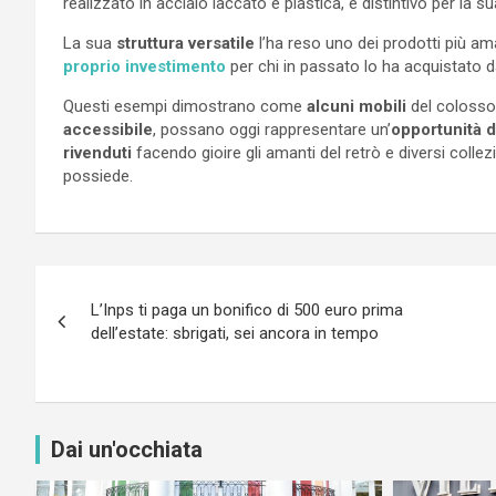
realizzato in acciaio laccato e plastica, è distintivo per la su
La sua
struttura versatile
l’ha reso uno dei prodotti più am
proprio investimento
per chi in passato lo ha acquistato 
Questi esempi dimostrano come
alcuni mobili
del colosso 
accessibile
, possano oggi rappresentare un’
opportunità 
rivenduti
facendo gioire gli amanti del retrò e diversi collez
possiede.
Navigazione
L’Inps ti paga un bonifico di 500 euro prima
articoli
dell’estate: sbrigati, sei ancora in tempo
Dai un'occhiata