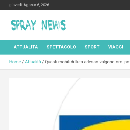
Skip
giovedì, Agosto 6, 2026
to
content
Spraynews.it
ATTUALITÀ
SPETTACOLO
SPORT
VIAGGI
Home
Attualità
Questi mobili di Ikea adesso valgono oro: pot