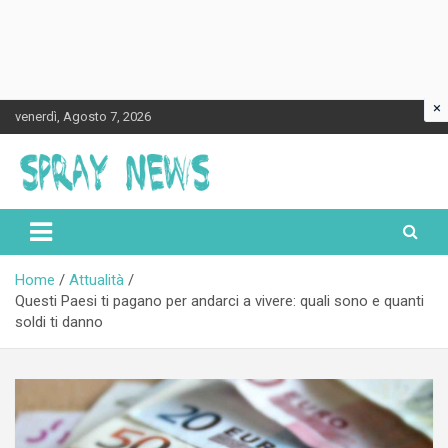
×
Skip
venerdì, Agosto 7, 2026
to
content
Spraynews.it
Home
Attualità
Questi Paesi ti pagano per andarci a vivere: quali sono e quanti
soldi ti danno