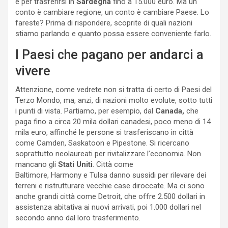
e per trasferirsi in
Sardegna
fino a 15.000 euro. Ma un
conto è cambiare regione, un conto è cambiare Paese. Lo
fareste? Prima di rispondere, scoprite di quali nazioni
stiamo parlando e quanto possa essere conveniente farlo.
I Paesi che pagano per andarci a
vivere
Attenzione, come vedrete non si tratta di certo di Paesi del
Terzo Mondo, ma, anzi, di nazioni molto evolute, sotto tutti
i punti di vista. Partiamo, per esempio, dal
Canada,
che
paga fino a circa 20 mila dollari canadesi, poco meno di 14
mila euro, affinché le persone si trasferiscano in città
come Camden, Saskatoon e Pipestone. Si ricercano
soprattutto neolaureati per rivitalizzare l’economia. Non
mancano gli
Stati Uniti
. Città come
Baltimore, Harmony e Tulsa danno sussidi per rilevare dei
terreni e ristrutturare vecchie case diroccate. Ma ci sono
anche grandi città come Detroit, che offre 2.500 dollari in
assistenza abitativa ai nuovi arrivati, poi 1.000 dollari nel
secondo anno dal loro trasferimento.