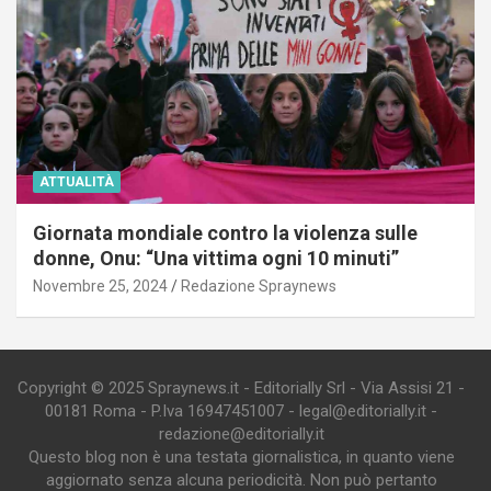
ATTUALITÀ
Giornata mondiale contro la violenza sulle
donne, Onu: “Una vittima ogni 10 minuti”
Novembre 25, 2024
Redazione Spraynews
Copyright © 2025 Spraynews.it - Editorially Srl - Via Assisi 21 -
00181 Roma - P.Iva 16947451007 - legal@editorially.it -
redazione@editorially.it
Questo blog non è una testata giornalistica, in quanto viene
aggiornato senza alcuna periodicità. Non può pertanto