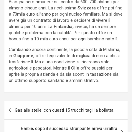
Bisogna però rimanere nel centro da 600-700 abitanti per
almeno cinque anni. La ricchissima
Svizzera
offre poi fino
a 70mila euro all’anno per ogni nucleo familiare. Ma si deve
avere già un contratto di lavoro e decidere di vivere lì
almeno per 10 anni. La
Finlandia,
invece, ha da sempre
qualche problema con la natalità. Per questo offre un
bonus fino a 10 mila euro annui per ogni bambino nato lì.
Cambiando ancora continente, la piccola città di Mishima,
in
Giappone,
offre l’equivalente di migliaia di euro a chi si
trasferisce lì. Ma a una condizione: si ricercano solo
agricoltori e pescatori. Mentre il
Cile
offre sussidi per
aprire la propria azienda e dà sia sconti in tassazione sia
un ottimo supporto sanitario e amministrativo.
Navigazione
Gas alle stelle: con questi 15 trucchi tagli la bolletta
articoli
Barbie, dopo il successo straripante arriva un’altra