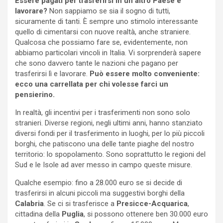
Essere pagati per trasferirsi in un altro Paese e
lavorare?
Non sappiamo se sia il sogno di tutti,
sicuramente di tanti. È sempre uno stimolo interessante
quello di cimentarsi con nuove realtà, anche straniere.
Qualcosa che possiamo fare se, evidentemente, non
abbiamo particolari vincoli in Italia. Vi sorprenderà sapere
che sono davvero tante le nazioni che pagano per
trasferirsi lì e lavorare.
Può essere molto conveniente:
ecco una carrellata per chi volesse farci un
pensierino.
In realtà, gli incentivi per i trasferimenti non sono solo
stranieri. Diverse regioni, negli ultimi anni, hanno stanziato
diversi fondi per il trasferimento in luoghi, per lo più piccoli
borghi, che patiscono una delle tante piaghe del nostro
territorio: lo spopolamento. Sono soprattutto le regioni del
Sud e le Isole ad aver messo in campo queste misure.
Qualche esempio: fino a 28.000 euro se si decide di
trasferirsi in alcuni piccoli ma suggestivi borghi della
Calabria
. Se ci si trasferisce a
Presicce-Acquarica
,
cittadina della
Puglia
, si possono ottenere ben 30.000 euro