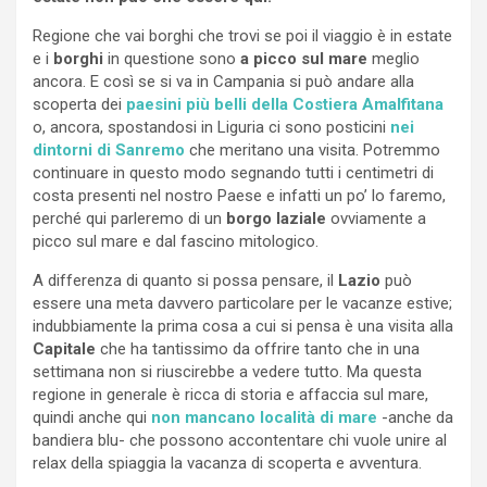
Regione che vai borghi che trovi se poi il viaggio è in estate
e i
borghi
in questione sono
a picco sul mare
meglio
ancora. E così se si va in Campania si può andare alla
scoperta dei
paesini più belli della Costiera Amalfitana
o, ancora, spostandosi in Liguria ci sono posticini
nei
dintorni di Sanremo
che meritano una visita. Potremmo
continuare in questo modo segnando tutti i centimetri di
costa presenti nel nostro Paese e infatti un po’ lo faremo,
perché qui parleremo di un
borgo laziale
ovviamente a
picco sul mare e dal fascino mitologico.
A differenza di quanto si possa pensare, il
Lazio
può
essere una meta davvero particolare per le vacanze estive;
indubbiamente la prima cosa a cui si pensa è una visita alla
Capitale
che ha tantissimo da offrire tanto che in una
settimana non si riuscirebbe a vedere tutto. Ma questa
regione in generale è ricca di storia e affaccia sul mare,
quindi anche qui
non mancano località di mare
-anche da
bandiera blu- che possono accontentare chi vuole unire al
relax della spiaggia la vacanza di scoperta e avventura.