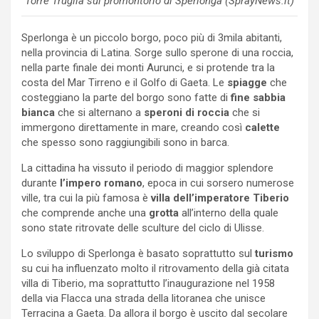
Torre Truglia sul promontorio di Sperlonga (SprayNews.it)
Sperlonga è un piccolo borgo, poco più di 3mila abitanti,
nella provincia di Latina. Sorge sullo sperone di una roccia,
nella parte finale dei monti Aurunci, e si protende tra la
costa del Mar Tirreno e il Golfo di Gaeta. Le
spiagge
che
costeggiano la parte del borgo sono fatte di
fine sabbia
bianca
che si alternano a
speroni di roccia
che si
immergono direttamente in mare, creando così
calette
che spesso sono raggiungibili sono in barca.
La cittadina ha vissuto il periodo di maggior splendore
durante
l’impero romano
, epoca in cui sorsero numerose
ville, tra cui la più famosa è
villa dell’imperatore Tiberio
che comprende anche una
grotta
all’interno della quale
sono state ritrovate delle sculture del ciclo di Ulisse.
Lo sviluppo di Sperlonga è basato soprattutto sul
turismo
su cui ha influenzato molto il ritrovamento della già citata
villa di Tiberio, ma soprattutto l’inaugurazione nel 1958
della via Flacca una strada della litoranea che unisce
Terracina a Gaeta. Da allora il borgo è uscito dal secolare