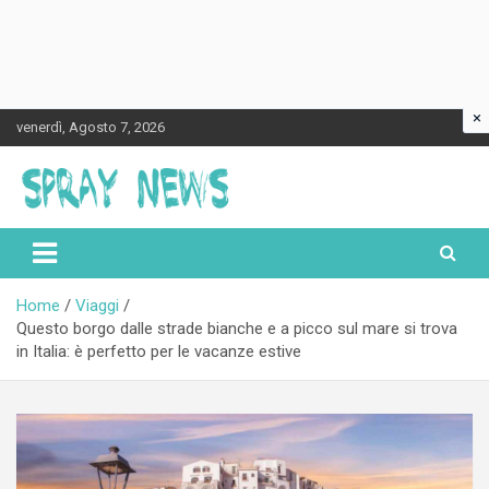
×
Skip
venerdì, Agosto 7, 2026
to
content
Spraynews.it
Home
Viaggi
Questo borgo dalle strade bianche e a picco sul mare si trova
in Italia: è perfetto per le vacanze estive