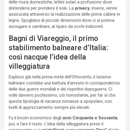
delle mura domestiche, lettini solari a profusione dove
distendersi per prendere il sole. La
privacy
, invece, venne
assicurata attraverso la realizzazione delle prime cabine in
legno. Spogliatoi di piccole dimensioni dove ci si poteva
asciugare e cambiare, al riparo da occhi indiscreti.
Bagni di Viareggio, il primo
stabilimento balneare d’Italia:
così nacque l’idea della
villeggiatura
Esploso già nella prima metà dell’Ottocento, il turismo
balneare conobbe una battuta d’arresto in corrispondenza
delle due guerre mondiali e dei rispettivi dopoguerra. Ci
volle davvero pochissimo, ciò nonostante, per far sì che
questa tipologia di vacanza tornasse a spopolare, con
livelli di apprezzamento sempre più elevati.
Fu il boom economico degli
anni Cinquanta e Sessanta
,
poi, a fare il resto. L’idea della villeggiatura prese il
sopravvento e si
cristallizzò
come
vacanza “tipo”
ideale