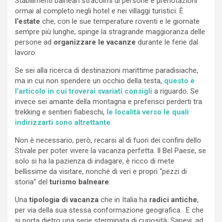
Stabilimenti balneari stracolmi di persone e prenotazioni
ormai al completo negli hotel e nei villaggi turistici. È
l’estate
che, con le sue temperature roventi e le giornate
sempre più lunghe, spinge la stragrande maggioranza delle
persone ad
organizzare le vacanze
durante le ferie dal
lavoro.
Se sei alla ricerca di destinazioni marittime paradisiache,
ma in cui non spendere un occhio della testa,
questo è
l’articolo in cui troverai svariati consigli
a riguardo. Se
invece sei amante della montagna e preferisci perderti tra
trekking e sentieri fiabeschi,
le località verso le quali
indirizzarti sono altrettante
.
Non è necessario, però, recarsi al di fuori dei confini dello
Stivale per poter vivere la vacanza perfetta. Il Bel Paese, se
solo si ha la pazienza di indagare, è ricco di mete
bellissime da visitare, nonché di veri e propri “pezzi di
storia” del
turismo balneare
.
Una
tipologia di vacanza
che in Italia ha
radici antiche
,
per via della sua stessa conformazione geografica. E che
si porta dietro una serie sterminata di curiosità. Sapevi, ad