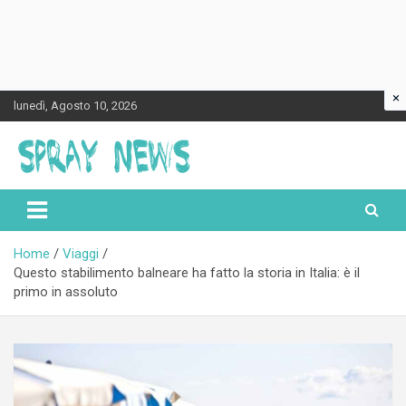
×
Skip
lunedì, Agosto 10, 2026
to
content
Spraynews.it
Home
Viaggi
Questo stabilimento balneare ha fatto la storia in Italia: è il
primo in assoluto